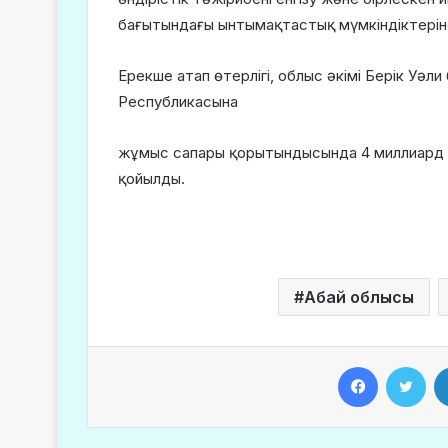
бағытындағы ынтымақтастық мүмкіндіктерін
Ерекше атап өтерлігі, облыс әкімі Берік Уәл
Республикасына
жұмыс сапары қорытындысында 4 миллиард 
қойылды.
Абай облысы
Facebook
Twitter