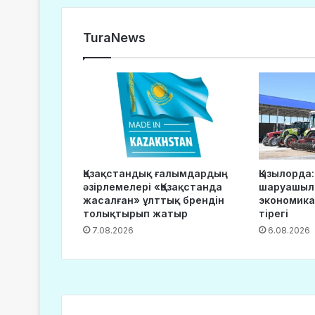
TuraNews
Қазақстандық ғалымдардың
Қызылорда:
әзірлемелері «Қазақстанда
шаруашылы
жасалған» ұлттық брендін
экономика
толықтырып жатыр
тірегі
7.08.2026
6.08.2026