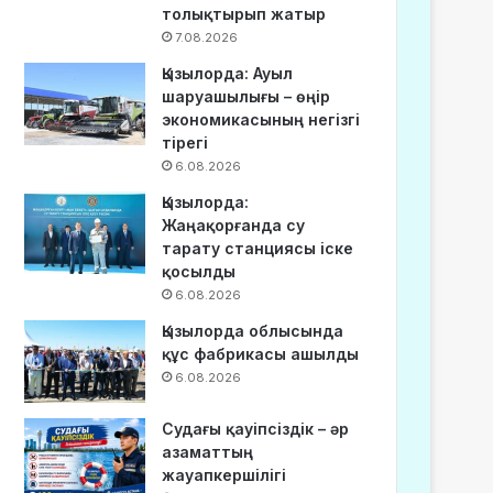
толықтырып жатыр
7.08.2026
Қызылорда: Ауыл
шаруашылығы – өңір
экономикасының негізгі
тірегі
6.08.2026
Қызылорда:
Жаңақорғанда су
тарату станциясы іске
қосылды
6.08.2026
Қызылорда облысында
құс фабрикасы ашылды
6.08.2026
Судағы қауіпсіздік – әр
азаматтың
жауапкершілігі