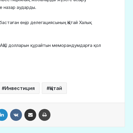
е назар аударды.
и бастаған өңір делегациясының Қытай Халық
АҚШ долларын құрайтын меморандумдарға қол
Инвестиция
Қытай
LinkedIn
VKontakte
Share via Email
Print