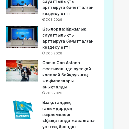
сауаттылықты
арттыруға бағытталған
кездесу өтті
7.08.2026
Қызылорда: Қаржылық
сауаттылықты
арттыруға бағытталған
кездесу өтті
7.08.2026
Comic Con Astana
фестивалінде әуесқой
косплей байқауының
жеңімпаздары
анықталды
7.08.2026
Қазақстандық
ғалымдардың
әзірлемелері
«Қазақстанда жасалған»
ұлттық брендін