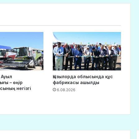
 Ауыл
Қызылорда облысында құс
ғы – өңір
фабрикасы ашылды
сының негізгі
6.08.2026