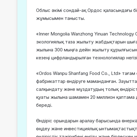
Облыс әкімі сондай-ақ Ордос қаласындағы бі
жұмысымен танысты.
«Inner Mongolia Wanzhong Yinuan Technology 
экологиялық таза жылыту жабдықтарын шыға
жылына 300 мыңға дейін жылыту құрылғысын 
кезеңі цифрландырылған технологиялар негі
«Ordos Wanpu Shanfang Food Co., Ltd» тағам
фабрикаттар өндіруге маманданған. Зауытта 
салқындату және мұздатудың толық өндірісті
қуаты жылына шамамен 20 миллион қаптама 
береді.
Өндіріс орындарын аралау барысында өнеркә
өңдеу және инвестициялық ынтымақтастықт
өндірістік тәжірибені енгізу және бірлеске