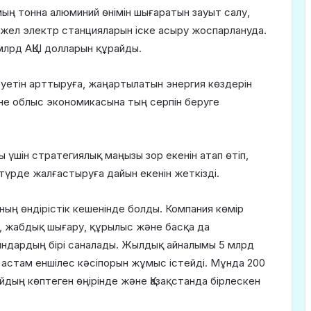
ың тонна алюминий өнімін шығаратын зауыт салу,
 жел электр станцияларын іске асыру жоспарлануда.
млрд АҚШ долларын құрайды.
еуетін арттыруға, жаңартылатын энергия көздерін
е облыс экономикасына тың серпін беруге
үшін стратегиялық маңызы зор екенін атап өтіп,
үрде жалғастыруға дайын екенін жеткізді.
ның өндірістік кешенінде болды. Компания көмір
а, жабдық шығару, құрылыс және басқа да
ындардың бірі саналады. Жылдық айналымы 5 млрд
астам еншілес кәсіпорын жұмыс істейді. Мұнда 200
тайдың көптеген өңірінде және Қазақстанда бірлескен