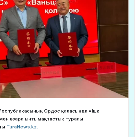
қ Республикасының Ордос қаласында «Ішкі
мен өзара ынтымақтастық туралы
йды
TuraNews.kz.