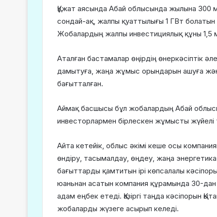
Құжат аясында Абай облысында жылына 300 м
сондай-ақ, жалпы қуаттылығы 1 ГВт болатын
Жобалардың жалпы инвестициялық құны 1,5 
Аталған бастамалар өңірдің өнеркәсіптік әл
дамытуға, жаңа жұмыс орындарын ашуға жән
бағытталған.
Аймақ басшысы бұл жобалардың Абай облысы 
инвесторлармен бірлескен жұмысты жүйелі т
Айта кетейік, облыс әкімі кеше осы компания
өндіру, тасымалдау, өңдеу, жаңа энергетик
бағыттарды қамтитын ірі көпсалалы кәсіпор
юаньнан асатын компания құрамында 30-дан 
адам еңбек етеді. Қазіргі таңда кәсіпорын Қы
жобаларды жүзеге асырып келеді.