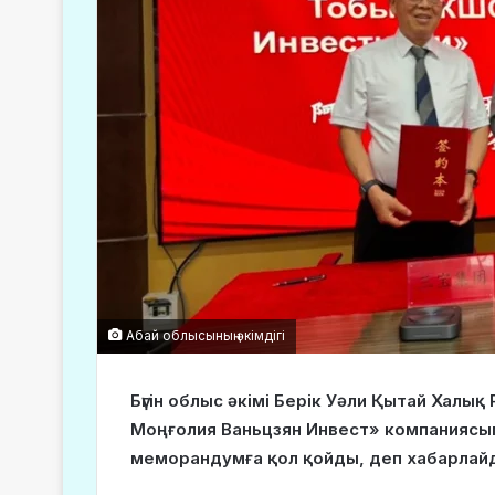
Абай облысының әкімдігі
Бүгін облыс әкімі Берік Уәли Қытай Халы
Моңғолия Ваньцзян Инвест» компаниясы
меморандумға қол қойды, деп хабарла