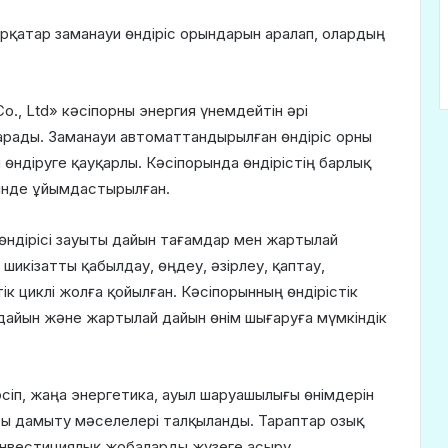
рқатар заманауи өндіріс орындарын аралап, олардың
Co., Ltd» кәсіпорны энергия үнемдейтін әрі
рады. Заманауи автоматтандырылған өндіріс орны
өндіруге қауқарлы. Кәсіпорында өндірістің барлық
зінде ұйымдастырылған.
 өндірісі зауыты дайын тағамдар мен жартылай
шикізатты қабылдау, өңдеу, әзірлеу, қаптау,
к циклі жолға қойылған. Кәсіпорынның өндірістік
дайын және жартылай дайын өнім шығаруға мүмкіндік
сіп, жаңа энергетика, ауыл шаруашылығы өнімдерін
ы дамыту мәселелері талқыланды. Тараптар озық
н инвестициялық жобаларды жүзеге асыру