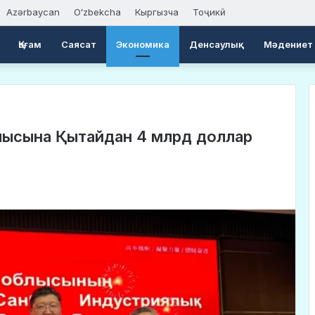
Azərbaycan
Oʻzbekcha
Кыргызча
Тоҷикӣ
Қоғам
Саясат
Экономика
Денсаулық
Мәдениет
облысына Қытайдан 4 млрд доллар