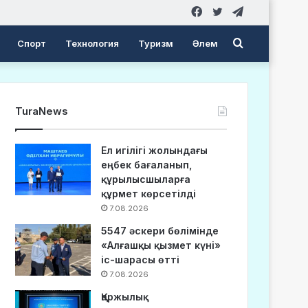
Facebook
Twitter
Telegram
Search
Спорт
Технология
Туризм
Әлем
for
TuraNews
Ел игілігі жолындағы
еңбек бағаланып,
құрылысшыларға
құрмет көрсетілді
7.08.2026
5547 әскери бөлімінде
«Алғашқы қызмет күні»
іс-шарасы өтті
7.08.2026
Қаржылық