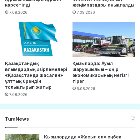
көрсетілді
жеңімпаздары анықталды
7.08.2026
7.08.2026
Қазақстандық
Қызылорда: Ауыл
ғалымдардың әзірлемелері
шаруашылығы – өңір
«Қазақстанда жасалған»
экономикасының негізгі
ұлттық брендін
тірегі
толықтырып жатыр
6.08.2026
7.08.2026
TuraNews
Қызылордада «Жасыл ел» еңбек