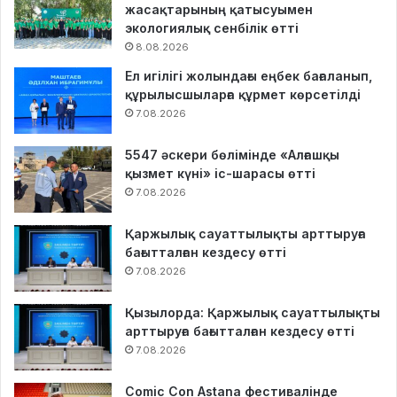
жасақтарының қатысуымен
экологиялық сенбілік өтті
8.08.2026
Ел игілігі жолындағы еңбек бағаланып,
құрылысшыларға құрмет көрсетілді
7.08.2026
5547 әскери бөлімінде «Алғашқы
қызмет күні» іс-шарасы өтті
7.08.2026
Қаржылық сауаттылықты арттыруға
бағытталған кездесу өтті
7.08.2026
Қызылорда: Қаржылық сауаттылықты
арттыруға бағытталған кездесу өтті
7.08.2026
Comic Con Astana фестивалінде