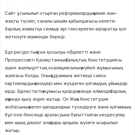
Сайт ұсынылып отырған реформалардың мәнін жан-
жақты түсініп, саналы шешім қабылдағысы келетін
барлық азаматқа сенімді әрі тексерілген ақпаратқа қол
жеткізуге мүмкіндік береді.
Бұл ресурстың іске қосылуы «Әділетті және
Прогрессивті Қазақстанның Халықтық Конституциясы
үшін» жалпыұлттық коалициясының жүйелі жұмысының
жалғасы болды. Оның құрамына жетекші саяси
партиялардың өкілдері мен жүздеген қоғамдық ұйымдар
кірді. Бірлестіктің жұмысы қазірдің өзінде еліміздің барлық
өңірінде қызу жүріп жатыр. Ол Жаңа Конституция
жобасының негізгі қағидаларын түсіндіруге және қоғамның
бұл іске белсенді араласуына бағытталған кездесулер
мен ашық диалог алаңдары арқылы жүзеге асырылып
жатыр.