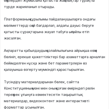
өңірлердегі жұмысына қатысты жаңалықтар тұрақты
түрде жарияланып отырады.
Платформаның құрылымы пайдаланушыларға ондағы
мәліметтерді оңай бағдарлап, алдағы дауыс беруге
қатысты сұрақтарына жауап табуға ыңғайлы етіп
жасалған.
Ақпаратты қабылдаудың қолайлылығына айрықша көңіл
бөлініп, ерекше қажеттіліктері бар азаматтарға арналған
бейімделген нұсқа және бет параметрлерін өз
қалауынша өзгерту мүмкіндігі қарастырылған.
Түсіндіру материалдарынан бөлек, сайтта
Конституцияның мәні мен оның қоғам өміріндегі рөлін
тереңірек ұғынуға көмектесетін тақырыптық
материалдар, видеоконтент және интерактивті
форматтар ұсынылған.