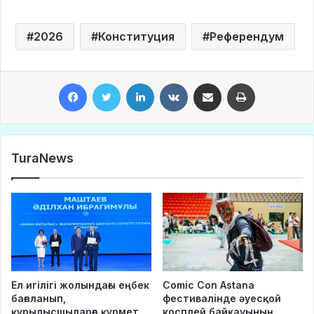
2026
Конституция
Референдум
Facebook
Twitter
LinkedIn
VKontakte
Share via Email
Print
TuraNews
Ел игілігі жолындағы еңбек
Comic Con Astana
бағаланып,
фестивалінде әуесқой
құрылысшыларға құрмет
косплей байқауының