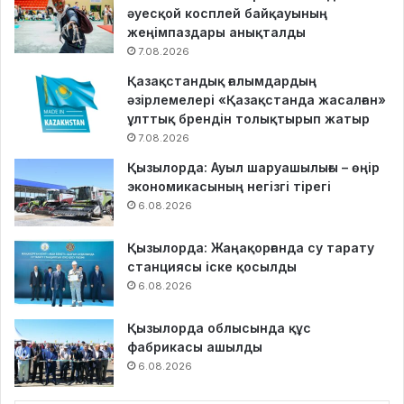
әуесқой косплей байқауының
жеңімпаздары анықталды
7.08.2026
Қазақстандық ғалымдардың
әзірлемелері «Қазақстанда жасалған»
ұлттық брендін толықтырып жатыр
7.08.2026
Қызылорда: Ауыл шаруашылығы – өңір
экономикасының негізгі тірегі
6.08.2026
Қызылорда: Жаңақорғанда су тарату
станциясы іске қосылды
6.08.2026
Қызылорда облысында құс
фабрикасы ашылды
6.08.2026