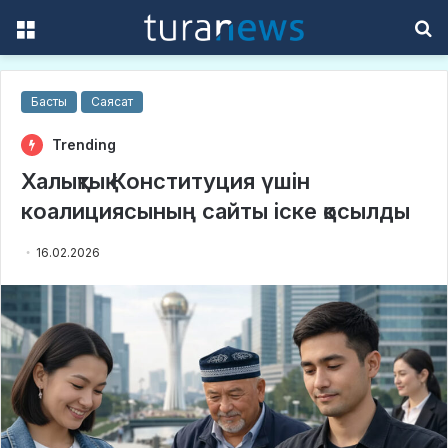
Menu
S
f
Басты
Саясат
Trending
Халықтық Конституция үшін
коалициясының сайты іске қосылды
16.02.2026