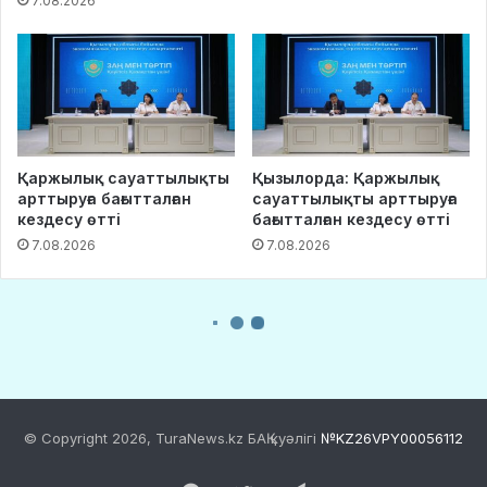
© Copyright 2026, TuraNews.kz БАҚ куәлігі
№KZ26VPY00056112