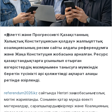
«Әділетті және Прогрессивті Қазақстанның
Халықтық Конституциясын қолдау» жалпыұлттық
коалициясының ресми сайты алдағы референдумға
және Жаңа Конституция жобасына арналған. Ресурс
қазақстандықтарға ұсынылып отырған
өзгерістердің мазмұнымен танысуға мүмкіндік
беретін түсінікті әрі қолжетімді ақпарат алаңы
ретінде әзірленді.
referendum2026.kz
сайтында Негізгі заң жобасының толық
мәтіні жарияланды. Сонымен қатар мұнда өзекті
материалдар, сарапшылардың пікірлері және Коалицияның