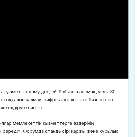
қ үкіметтің даму деңгейі бойынша әлемнің үздік 30
мен тоқталып қалмай, цифрлық кеңістікте бизнес пен
жетілдіруге ниетті.
аниялар мемлекеттік қызметтерге өздерінің
к береді». Форумда отандық ірі қаржы және құрылыс