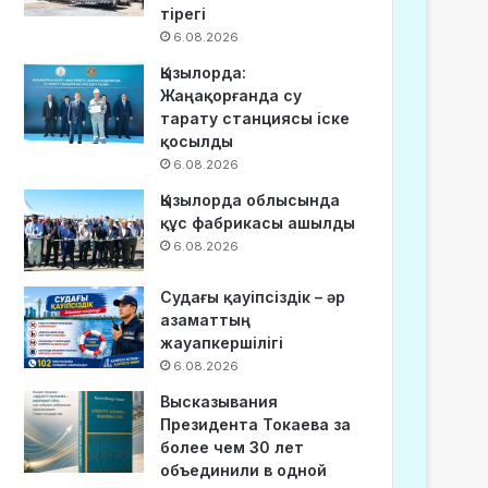
тірегі
6.08.2026
Қызылорда:
Жаңақорғанда су
тарату станциясы іске
қосылды
6.08.2026
Қызылорда облысында
құс фабрикасы ашылды
6.08.2026
Судағы қауіпсіздік – әр
азаматтың
жауапкершілігі
6.08.2026
Высказывания
Президента Токаева за
более чем 30 лет
объединили в одной