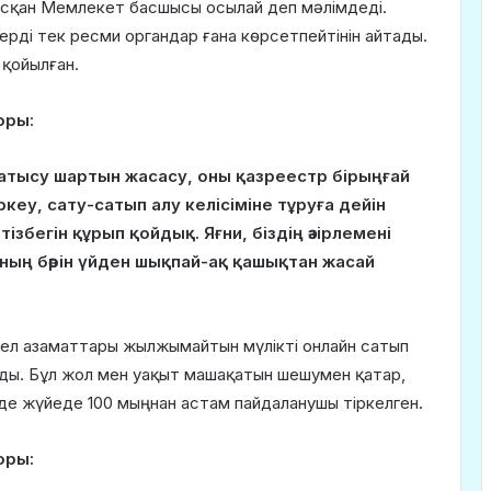
сқан Мемлекет басшысы осылай деп мәлімдеді.
ді тек ресми органдар ғана көрсетпейтінін айтады.
қойылған.
оры:
 қатысу шартын жасасу, оны қазреестр бірыңғай
кеу, сату-сатып алу келісіміне тұруға дейін
збегін құрып қойдық. Яғни, біздің әзірлемені
ың бәрін үйден шықпай-ақ қашықтан жасай
 ел азаматтары жылжымайтын мүлікті онлайн сатып
ады. Бұл жол мен уақыт машақатын шешумен қатар,
нде жүйеде 100 мыңнан астам пайдаланушы тіркелген.
оры: