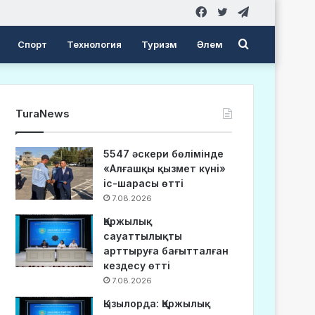
Facebook
Twitter
Telegram
Search
Спорт
Технология
Туризм
Әлем
for
TuraNews
5547 әскери бөлімінде
«Алғашқы қызмет күні»
іс-шарасы өтті
7.08.2026
Қаржылық
сауаттылықты
арттыруға бағытталған
кездесу өтті
7.08.2026
Қызылорда: Қаржылық