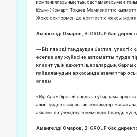
компанияларының тың бастамаларымен таны
Қасым-Жомарт Тоқаев Мемлекеттік қызметтер
Жеке сектормен де әріптестік жақсы жолға 
Амангелді Омаров, BI GROUP бас директ
— Біз пәтерді таңдаудан бастап, үлестік
есепке алу жүйесіне автоматты түрде тір
клиент үшін қажетті шаралардың барлық ті
пайдаланудың арқасында азаматтар осын
алады.
«Big App» бірегей сандық тұғырнама арқылы
алып, үйден шықпастан келісімдер жасай ал
ақшаны да үнемдеуге мүмкіндік береді. Бүгі
Амангелді Омаров, BI GROUP бас директ