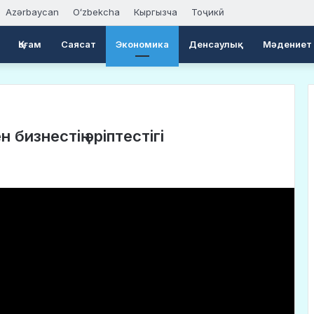
Azərbaycan
Oʻzbekcha
Кыргызча
Тоҷикӣ
Қоғам
Саясат
Экономика
Денсаулық
Мәдениет
бизнестің әріптестігі