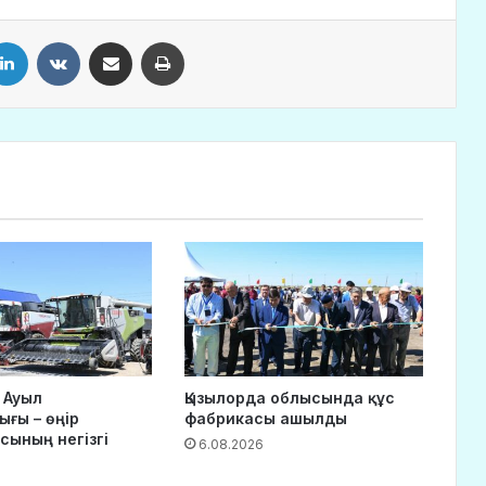
LinkedIn
VKontakte
Share via Email
Print
 Ауыл
Қызылорда облысында құс
ғы – өңір
фабрикасы ашылды
сының негізгі
6.08.2026