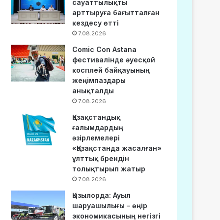
сауаттылықты
арттыруға бағытталған
кездесу өтті
7.08.2026
Comic Con Astana
фестивалінде әуесқой
косплей байқауының
жеңімпаздары
анықталды
7.08.2026
Қазақстандық
ғалымдардың
әзірлемелері
«Қазақстанда жасалған»
ұлттық брендін
толықтырып жатыр
7.08.2026
Қызылорда: Ауыл
шаруашылығы – өңір
экономикасының негізгі