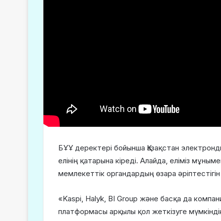
БҰҰ деректері бойынша Қазақстан электронды
елінің қатарына кіреді. Алайда, еліміз мұны
мемлекеттік органдардың өзара әріптестігін 
«Kaspi, Halyk, BI Group және басқа да комп
платформаcы арқылы қол жеткізуге мүмкінді