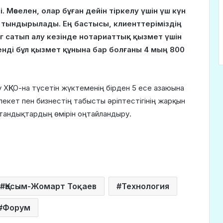
і. Мәселен, олар бұған дейін тіркелу үшін үш күн
де тындырылады. Ең бастысы, клиенттеріміздің
г сатып алу кезінде нотариаттық қызмет үшін
нді бұл қызмет құнына бар болғаны 4 мың 800
у ХҚКО-на түсетін жүктеменің бірден 5 есе азаюына
екет пен бизнестің табысты әріптестігінің жарқын
қстандықтардың өмірін оңтайландыру.
Қасым-Жомарт Тоқаев
Технология
Форум