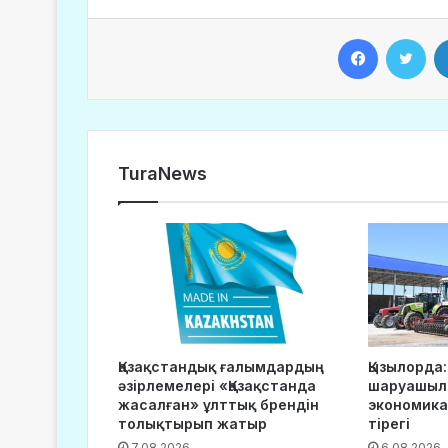
Facebook
Twitter
TuraNews
Қазақстандық ғалымдардың
Қызылорда:
әзірлемелері «Қазақстанда
шаруашылы
жасалған» ұлттық брендін
экономика
толықтырып жатыр
тірегі
7.08.2026
6.08.2026