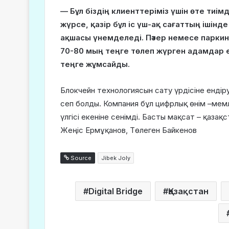
— Бұл біздің клиенттеріміз үшін өте тиімд
жүрсе, қазір бұл іс үш-ақ сағаттың ішін
ақшасы үнемделеді. Пәтер немесе паркин
70-80 мың теңге төлеп жүрген адамдар е
теңге жұмсайды.
Блокчейн технологиясын сату үрдісіне ендір
сеп болды. Компания бұл цифрлық өнім –мемл
үлгісі екеніне сенімді. Басты мақсат – қаза
Жеңіс Ермұқанов, Төлеген Байкенов
Source
Jibek Joly
Digital Bridge
Қазақстан