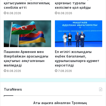
қатысуымен экологиялық
қорғаныс туралы
сенбілік өтті
келісімге қол қойды
8.08.2026
8.08.2026
Пашинян Армения мен
Ел игілігі жолындағы
Әзербайжан арасындағы
еңбек бағаланып,
қақтығыс аяқталғанын
құрылысшыларға құрмет
мәлімдеді
көрсетілді
8.08.2026
7.08.2026
TuraNews
Аты аңызға айналған Трояның