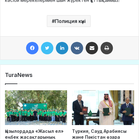
кәсіби мерекелерімен шын жүректен құттықтаймыз!
Полиция күні
Facebook
Twitter
LinkedIn
VKontakte
Share via Email
Print
TuraNews
Қызылордада «Жасыл ел»
Түркия, Сауд Арабиясы
еңбек жасақтарының
және Пәкістан өзара