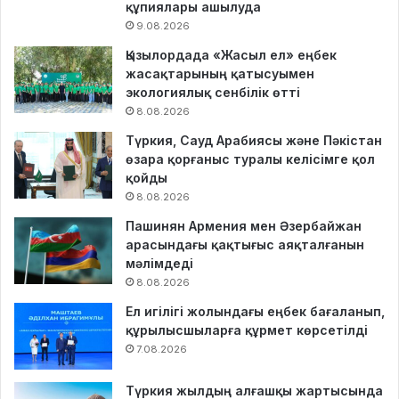
құпиялары ашылуда
9.08.2026
Қызылордада «Жасыл ел» еңбек
жасақтарының қатысуымен
экологиялық сенбілік өтті
8.08.2026
Түркия, Сауд Арабиясы және Пәкістан
өзара қорғаныс туралы келісімге қол
қойды
8.08.2026
Пашинян Армения мен Әзербайжан
арасындағы қақтығыс аяқталғанын
мәлімдеді
8.08.2026
Ел игілігі жолындағы еңбек бағаланып,
құрылысшыларға құрмет көрсетілді
7.08.2026
Түркия жылдың алғашқы жартысында