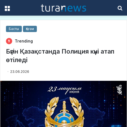
Menu
S
f
Басты
Қоғам
Trending
Бүгін Қазақстанда Полиция күні атап
өтіледі
23.06.2026