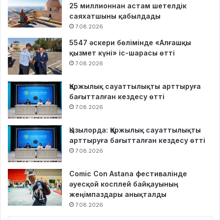
25 миллионнан астам шетелдік
саяхатшыны қабылдады
7.08.2026
5547 әскери бөлімінде «Алғашқы
қызмет күні» іс-шарасы өтті
7.08.2026
Қаржылық сауаттылықты арттыруға
бағытталған кездесу өтті
7.08.2026
Қызылорда: Қаржылық сауаттылықты
арттыруға бағытталған кездесу өтті
7.08.2026
Comic Con Astana фестивалінде
әуесқой косплей байқауының
жеңімпаздары анықталды
7.08.2026