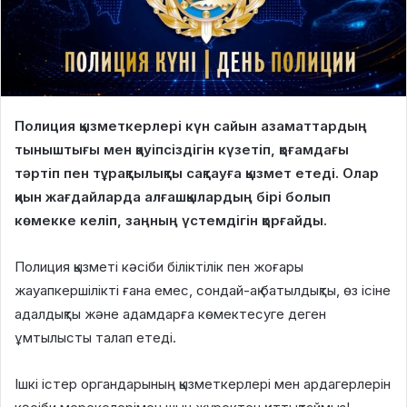
Полиция қызметкерлері күн сайын азаматтардың
тыныштығы мен қауіпсіздігін күзетіп, қоғамдағы
тәртіп пен тұрақтылықты сақтауға қызмет етеді. Олар
қиын жағдайларда алғашқылардың бірі болып
көмекке келіп, заңның үстемдігін қорғайды.
Полиция қызметі кәсіби біліктілік пен жоғары
жауапкершілікті ғана емес, сондай-ақ батылдықты, өз ісіне
адалдықты және адамдарға көмектесуге деген
ұмтылысты талап етеді.
Ішкі істер органдарының қызметкерлері мен ардагерлерін