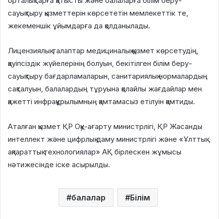
орталықтарға қатысты және балаларға білім беру-
сауықтыру қызметтерін көрсететін мемлекеттік те,
жекеменшік ұйымдарға да қолданылады.
Лицензиялық талаптар медициналық қызмет көрсетудің,
қауіпсіздік жүйелерінің болуын, бекітілген білім беру-
сауықтыру бағдарламаларын, санитариялық нормалардың
сақталуын, балалардың тұруына қолайлы жағдайлар мен
қажетті инфрақұрылымның қамтамасыз етілуін қамтиды.
Аталған қызмет ҚР Оқу-ағарту министрлігі, ҚР Жасанды
интеллект және цифрлық даму министрлігі және «Ұлттық
ақпараттық технологиялар» АҚ бірлескен жұмысы
нәтижесінде іске асырылды.
балалар
Білім