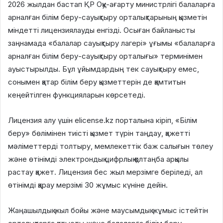
2026 жылдан бастап ҚР Оқу-ағарту министрлігі балаларға
арналған білім беру-сауықтыру орталықтарының қызметін
міндетті лицензиялауды енгізді. Осыған байланысты
заңнамада «балалар сауықтыру лагері» ұғымы «балаларға
арналған білім беру-сауықтыру орталығы» терминімен
ауыстырылды. Бұл ұйымдардың тек сауықтыру емес,
сонымен қатар білім беру қызметтерін де қамтитын
кеңейтілген функцияларын көрсетеді.
Лицензия алу үшін elicense.kz порталына кіріп, «Білім
беру» бөлімінен тиісті қызмет түрін таңдау, қажетті
мәліметтерді толтыру, мемлекеттік баж салығын төлеу
және өтінімді электрондық цифрлық қолтаңба арқылы
растау қажет. Лицензия бес жыл мерзімге беріледі, ал
өтінімді қарау мерзімі 30 жұмыс күніне дейін.
Жаңашылдық жыл бойы және маусымдық жұмыс істейтін