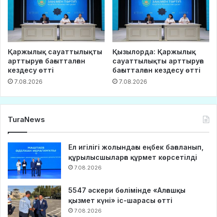
Қаржылық сауаттылықты
Қызылорда: Қаржылық
арттыруға бағытталған
сауаттылықты арттыруға
кездесу өтті
бағытталған кездесу өтті
7.08.2026
7.08.2026
TuraNews
Ел игілігі жолындағы еңбек бағаланып,
құрылысшыларға құрмет көрсетілді
7.08.2026
5547 әскери бөлімінде «Алғашқы
қызмет күні» іс-шарасы өтті
7.08.2026