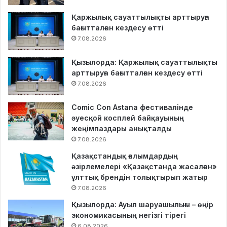
Қаржылық сауаттылықты арттыруға
бағытталған кездесу өтті
7.08.2026
Қызылорда: Қаржылық сауаттылықты
арттыруға бағытталған кездесу өтті
7.08.2026
Comic Con Astana фестивалінде
әуесқой косплей байқауының
жеңімпаздары анықталды
7.08.2026
Қазақстандық ғалымдардың
әзірлемелері «Қазақстанда жасалған»
ұлттық брендін толықтырып жатыр
7.08.2026
Қызылорда: Ауыл шаруашылығы – өңір
экономикасының негізгі тірегі
6.08.2026