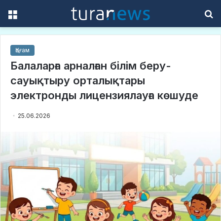
Menu
S
f
Қоғам
Балаларға арналған білім беру-
сауықтыру орталықтары
электронды лицензиялауға көшуде
25.06.2026