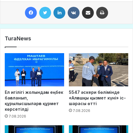
Facebook
Twitter
LinkedIn
VKontakte
Share via Email
Print
TuraNews
Ел игілігі жолындағы еңбек
5547 әскери бөлімінде
бағаланып,
«Алғашқы қызмет күні» іс-
құрылысшыларға құрмет
шарасы өтті
көрсетілді
7.08.2026
7.08.2026