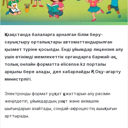
Қазақстанда балаларға арналған білім беру-
сауықтыру орталықтары автоматтандырылған
қызмет түріне қосылды. Енді ұйымдар лицензия алу
үшін өтінімді мемлекеттік органдарға бармай-ақ,
толық онлайн форматта elicense.kz порталы
арқылы бере алады, деп хабарлайды ҚР Оқу-ағарту
министрлігі.
Электронды формат рұқсат құжаттарын алу рәсімін
жеңілдетіп, ұйымдардың уақыт және әкімшілік
шығындарын азайтады, сондай-ақ процестің ашықтығын
арттырады.