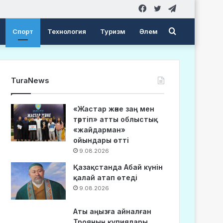
Facebook
Twitter
Telegram
Search
Спорт
Технология
Туризм
Әлем
for
TuraNews
«Жастар және заң мен
тәртіп» атты облыстық
«жайдарман»
ойындары өтті
9.08.2026
Қазақстанда Абай күнін
қалай атап өтеді
9.08.2026
Аты аңызға айналған
Трояның құпиялары