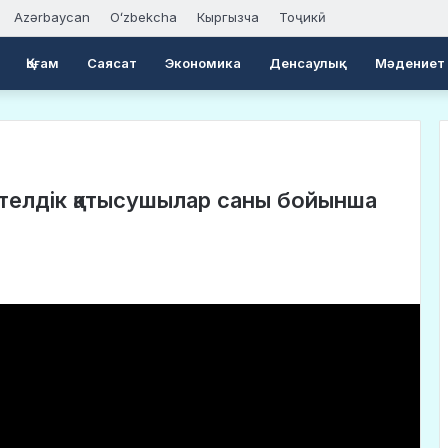
Azərbaycan
Oʻzbekcha
Кыргызча
Тоҷикӣ
Қоғам
Саясат
Экономика
Денсаулық
Мәдениет
етелдік қатысушылар саны бойынша