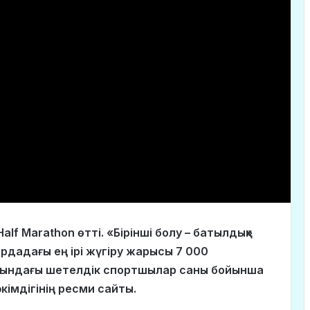
lf Marathon өтті. «Бірінші болу – батылдық»
рдадағы ең ірі жүгіру жарысы 7 000
ихындағы шетелдік спортшылар саны бойынша
кімдігінің ресми сайты.