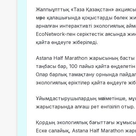
Жалпыұлттық «Таза Қазақстан» акциясы
мәре қалашығында қоқыстарды бөлек жи
арналған интерактивті экологиялық айм
EcoNetwork-пен серіктестік аясында жи
қайта өңдеуге жіберіледі.
Astana Half Marathon жарысының басты 
таңбасы бар, 100 пайыз қайта өңделетін
Олар барлық тамақтану орнында пайдал
экологиялық еріктілер қайта өңдеуге жі
Ұйымдастырушылардың мәліметінше, мұн
жарыстарында алғаш рет енгізіліп отыр.
Қордың экологиялық бағыттағы жұмысы ж
Еске салайық, Astana Half Marathon жары