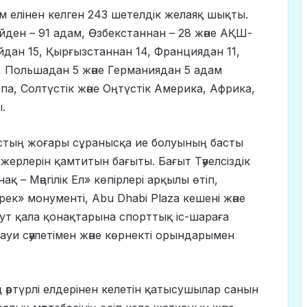
м елінен келген 243 шетелдік желаяқ шықты.
ден – 91 адам, Өзбекстаннан – 28 және АҚШ-
йдан 15, Қырғызстаннан 14, Франциядан 11,
, Польшадан 5 және Германиядан 5 адам
а, Солтүстік және Оңтүстік Америка, Африка,
.
тың жоғары сұранысқа ие болуының басты
ті жерлерін қамтитын бағыты. Бағыт Тәуелсіздік
қ – Мәңгілік Ел» көпірлері арқылы өтіп,
ерек» монументі, Abu Dhabi Plaza кешені және
т қала қонақтарына спорттық іс-шараға
уи сәулетімен және көрнекті орындарымен
ң әртүрлі елдерінен келетін қатысушылар санын