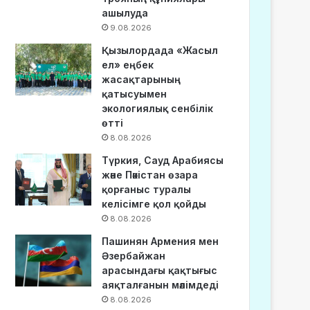
ашылуда
9.08.2026
Қызылордада «Жасыл
ел» еңбек
жасақтарының
қатысуымен
экологиялық сенбілік
өтті
8.08.2026
Түркия, Сауд Арабиясы
және Пәкістан өзара
қорғаныс туралы
келісімге қол қойды
8.08.2026
Пашинян Армения мен
Әзербайжан
арасындағы қақтығыс
аяқталғанын мәлімдеді
8.08.2026