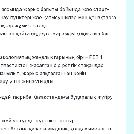
 аясында жарыс бағыты бойында және старт-
нау пунктері және қатысушылар мен қонақтарға
ақтар жұмыс істеді.
налған қайта өңдеуге жарамды қоқыстың бәрі
экологиялық жаңалықтарының бірі – PET 1
 пластиктен жасалған бір реттік стақандар.
анылып, жарыс аяқталғаннан кейін
беру үшін жинастырды.
дай тәжірибе Қазақстандағы бұқаралық жүгіру
үйелі түрде жүргізіліп жатыр.
сы Астана қаласы әкімдігінің қолдауымен өтті.