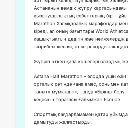
арттырып келеді. Бұл жарыстың халықара
Астананың әлемдік жүгіру картасындағ
қызығушылықтың себептерінің бірі – ұйы
Marathon Халықаралық марафондар мен
кіреді, ал оның бағыттары World Athleti
қашықтықтың дәлдігін және нәтижелердің 
тәжірибелі желаяқ жеке рекордын жаңа
Жүгіріп өткен қала көшелері олардың ж
Astana Half Marathon – елорда үшін өзі
орталық ретінде ғана емес, сонымен қата
таныту мүмкіндігі», – деді «Бірінші бо
кеңесінің төрағасы Ғалымжан Есенов.
Спорттық бағдарламамен қатар ұйымда
дамытуды жалғастырды.