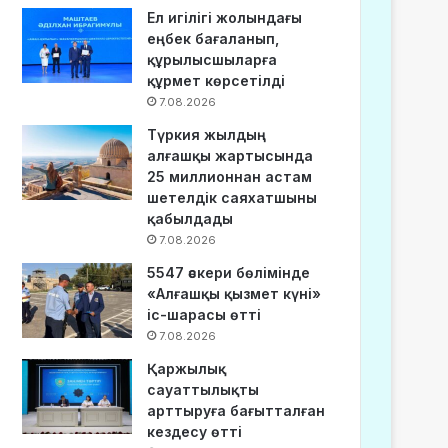
Ел игілігі жолындағы
еңбек бағаланып,
құрылысшыларға
құрмет көрсетілді
7.08.2026
Түркия жылдың
алғашқы жартысында
25 миллионнан астам
шетелдік саяхатшыны
қабылдады
7.08.2026
5547 әскери бөлімінде
«Алғашқы қызмет күні»
іс-шарасы өтті
7.08.2026
Қаржылық
сауаттылықты
арттыруға бағытталған
кездесу өтті