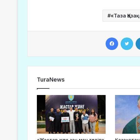
«Таза Қаза
Facebook
Twitter
TuraNews
«Жастар және заң мен тәртіп»
Қазақстан