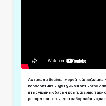
Астанада бесінші мерейтойлық Astana Ha
корпоративтік қоры ұйымдастырған ело
қатысушының басын қосып, жарыс тар
рекорд орнатты, деп хабарлайды қала ә