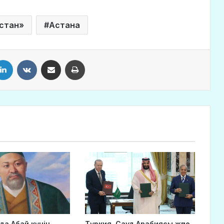
қстан»
Астана
LinkedIn
VKontakte
Share via Email
Print
да Абай күнін
Түркия, Сауд Арабиясы және