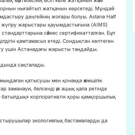
лық мәртебесінің өсіп келе жатқанын және
ы орнын нығайтып жатқанын көрсетеді. Мұндай
мдастыру деңгейінің жоғары болуы. Astana Half
 жүгіру жарыстары қауымдастығына (AIMS)
cs стандарттарына сәйкес сертификатталған. Бұл
әділдігін қамтамасыз етеді. Сондықтан көптеген
рту үшін Астанадағы жарысты таңдайды.
адында сақталады.
н мыңдаған қатысушы мен қонаққа әкімшілік
р заманауи, белсенді әрі ашық қала ретінде
лу – батылдық» корпоративтік қоры қамқоршылық
стырушылар экологиялық бастамаларды да