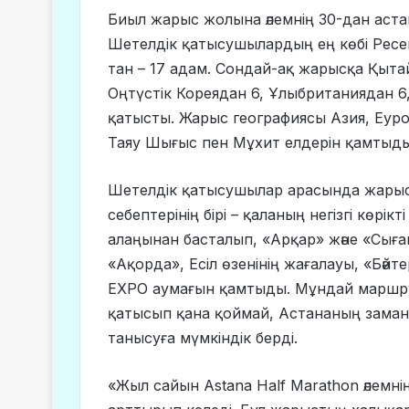
Биыл жарыс жолына әлемнің 30-дан аста
Шетелдік қатысушылардың ең көбі Ресей
тан – 17 адам. Сондай-ақ жарысқа Қыта
Оңтүстік Кореядан 6, Ұлыбританиядан 6
қатысты. Жарыс географиясы Азия, Еуроп
Таяу Шығыс пен Мұхит елдерін қамтыды
Шетелдік қатысушылар арасында жарыс
себептерінің бірі – қаланың негізгі көрік
алаңынан басталып, «Арқар» және «Сығана
«Ақорда», Есіл өзенінің жағалауы, «Бәйт
EXPO аумағын қамтыды. Мұндай маршру
қатысып қана қоймай, Астананың замана
танысуға мүмкіндік берді.
«Жыл сайын Astana Half Marathon әлемні