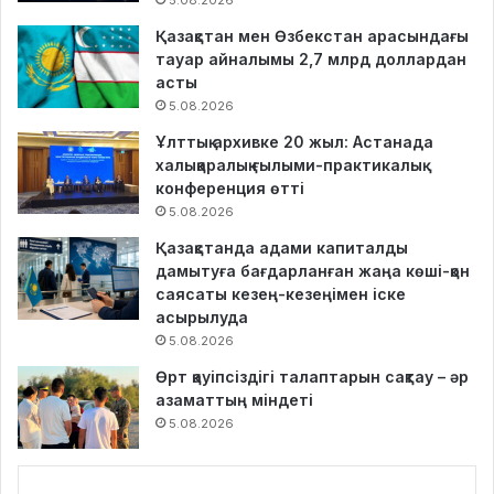
5.08.2026
Қазақстан мен Өзбекстан арасындағы
тауар айналымы 2,7 млрд доллардан
асты
5.08.2026
Ұлттық архивке 20 жыл: Астанада
халықаралық ғылыми-практикалық
конференция өтті
5.08.2026
Қазақстанда адами капиталды
дамытуға бағдарланған жаңа көші-қон
саясаты кезең-кезеңімен іске
асырылуда
5.08.2026
Өрт қауіпсіздігі талаптарын сақтау – әр
азаматтың міндеті
5.08.2026