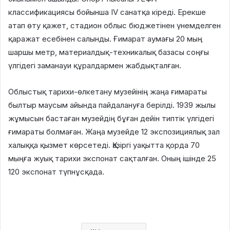
классификациясы бойынша ІV санатқа кіреді. Ерекше
атап өту қажет, стадион облыс бюджетінен үнемделген
қаражат есебінен салынды. Ғимарат аумағы 20 мың
шаршы метр, материалдық-техникалық базасы соңғы
үлгідегі заманауи құралдармен жабдықталған.
Облыстық тарихи-өлкетану музейінің жаңа ғимараты
былтыр маусым айында пайдалануға берілді. 1939 жылы
жұмысын бастаған музейдің бұған дейін типтік үлгідегі
ғимараты болмаған. Жаңа музейде 12 экспозициялық зал
халыққа қызмет көрсетеді. Қазіргі уақытта қорда 70
мыңға жуық тарихи экспонат сақталған. Оның ішінде 25
120 экспонат түпнұсқада.