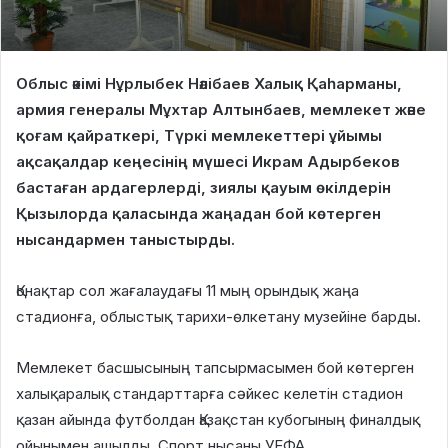
Облыс әкімі Нұрлыбек Нәлібаев Халық Қаһарманы,
армия генералы Мұхтар Алтынбаев, мемлекет және
қоғам қайраткері, Түркі мемлекеттері ұйымы
ақсақалдар кеңесінің мүшесі Икрам Адырбеков
бастаған ардагерлерді, зиялы қауым өкілдерін
Қызылорда қаласында жаңадан бой көтерген
нысандармен таныстырды.
Қонақтар сол жағалаудағы 11 мың орындық жаңа
стадионға, облыстық тарихи-өлкетану музейіне барды.
Мемлекет басшысының тапсырмасымен бой көтерген
халықаралық стандарттарға сәйкес келетін стадион
қазан айында футболдан Қазақстан кубогының финалдық
ойынымен ашылды. Спорт нысаны УЕФА