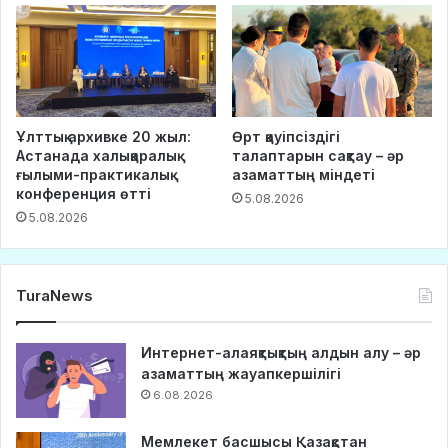
Ұлттық архивке 20 жыл:
Өрт қауіпсіздігі
Астанада халықаралық
талаптарын сақтау – әр
ғылыми-практикалық
азаматтың міндеті
конференция өтті
5.08.2026
5.08.2026
TuraNews
Интернет-алаяқтықтың алдын алу – әр
азаматтың жауапкершілігі
6.08.2026
Мемлекет басшысы Қазақстан