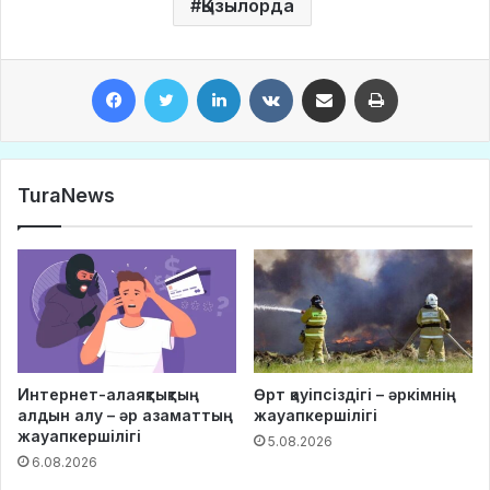
Қызылорда
Facebook
Twitter
LinkedIn
VKontakte
Share via Email
Print
TuraNews
Интернет-алаяқтықтың
Өрт қауіпсіздігі – әркімнің
алдын алу – әр азаматтың
жауапкершілігі
жауапкершілігі
5.08.2026
6.08.2026