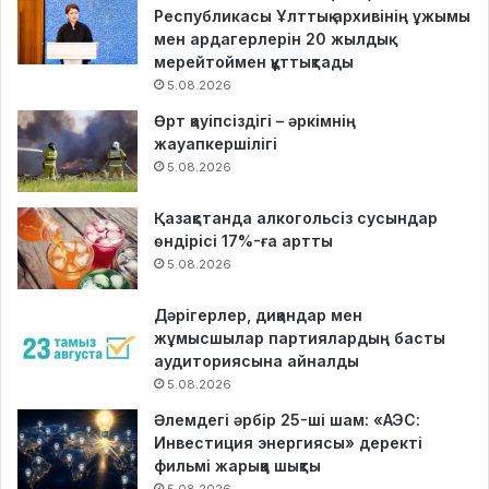
Республикасы Ұлттық архивінің ұжымы
мен ардагерлерін 20 жылдық
мерейтоймен құттықтады
5.08.2026
Өрт қауіпсіздігі – әркімнің
жауапкершілігі
5.08.2026
Қазақстанда алкогольсіз сусындар
өндірісі 17%-ға артты
5.08.2026
Дәрігерлер, диқандар мен
жұмысшылар партиялардың басты
аудиториясына айналды
5.08.2026
Әлемдегі әрбір 25-ші шам: «АЭС:
Инвестиция энергиясы» деректі
фильмі жарыққа шықты