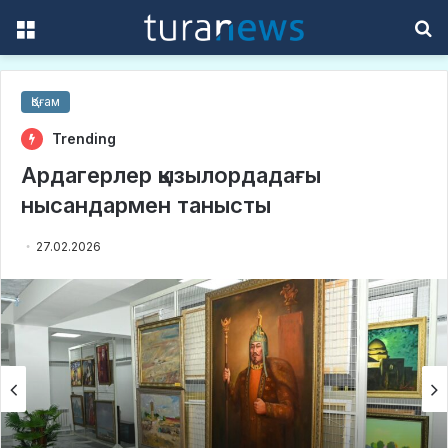
Menu
S
f
Қоғам
Trending
Ардагерлер қызылордадағы
нысандармен танысты
27.02.2026