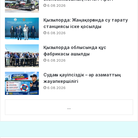
6.08.2026
Қызылорда: Жаңақорғанда су тарату
станциясы іске қосылды
6.08.2026
Қызылорда облысында құс
фабрикасы ашылды
6.08.2026
Судағы қауіпсіздік – әр азаматтың
жауапкершілігі
6.08.2026
...