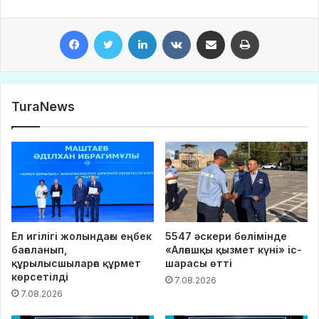
Facebook
Twitter
LinkedIn
VKontakte
Share via Email
Print
TuraNews
Ел игілігі жолындағы еңбек
5547 әскери бөлімінде
бағаланып,
«Алғашқы қызмет күні» іс-
құрылысшыларға құрмет
шарасы өтті
көрсетілді
7.08.2026
7.08.2026