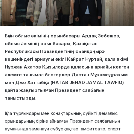
Бүгін облыс әкімінің орынбасары Ардақ Зебешев,
облыс әкімінің орынбасары, Қазақстан
Республикасы Президентінің «Байқоңыр»
кешеніндегі арнаулы өкілі Қайрат Нұртай, қала әкімі
Нұржан Ахатов Қызылорда қаласына арнайы келген
әлемге танымал блогерлер Дастан Мұхамедрахым
мен Джо Хаттабқа (HATAB JEHAD JAMAL TAWFIQ)
қайта жаңғыртылған Президент саябағын
таныстырды.
Қала тұрғындары мен қонақтарының сүйікті демалыс
орындарының біріне айналған Президент саябағының
аумағында заманауи субұрқақтар, амфитеатр, спорт