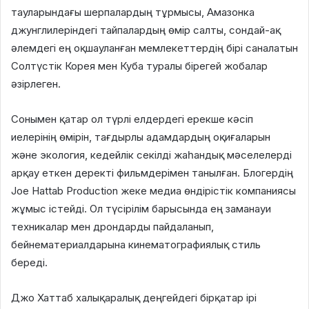
тауларындағы шерпалардың тұрмысы, Амазонка
джунглилеріндегі тайпалардың өмір салты, сондай-ақ
әлемдегі ең оқшауланған мемлекеттердің бірі саналатын
Солтүстік Корея мен Куба туралы бірегей жобалар
әзірлеген.
Сонымен қатар ол түрлі елдердегі ерекше кәсіп
иелерінің өмірін, тағдырлы адамдардың оқиғаларын
және экология, кедейлік секілді жаһандық мәселелерді
арқау еткен деректі фильмдерімен танылған. Блогердің
Joe Hattab Production жеке медиа өндірістік компаниясы
жұмыс істейді. Ол түсірілім барысында ең заманауи
техникалар мен дрондарды пайдаланып,
бейнематериалдарына кинематографиялық стиль
береді.
Джо Хаттаб халықаралық деңгейдегі бірқатар ірі