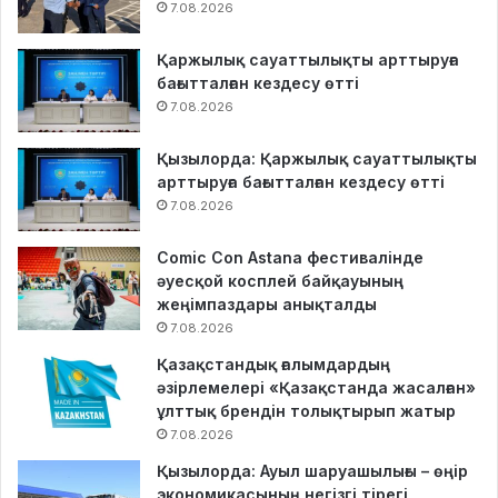
7.08.2026
Қаржылық сауаттылықты арттыруға
бағытталған кездесу өтті
7.08.2026
Қызылорда: Қаржылық сауаттылықты
арттыруға бағытталған кездесу өтті
7.08.2026
Comic Con Astana фестивалінде
әуесқой косплей байқауының
жеңімпаздары анықталды
7.08.2026
Қазақстандық ғалымдардың
әзірлемелері «Қазақстанда жасалған»
ұлттық брендін толықтырып жатыр
7.08.2026
Қызылорда: Ауыл шаруашылығы – өңір
экономикасының негізгі тірегі