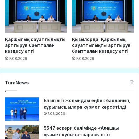
Қаржылық сауаттылықты
Қызылорда: Қаржылық
арттыруға бағытталған
сауаттылықты арттыруға
кездесу өтті
бағытталған кездесу өтті
7.08.2026
7.08.2026
TuraNews
Ел игілігі жолындағы еңбек бағаланып,
құрылысшыларға құрмет көрсетілді
7.08.2026
5547 әскери бөлімінде «Алғашқы
қызмет күні» іс-шарасы өтті