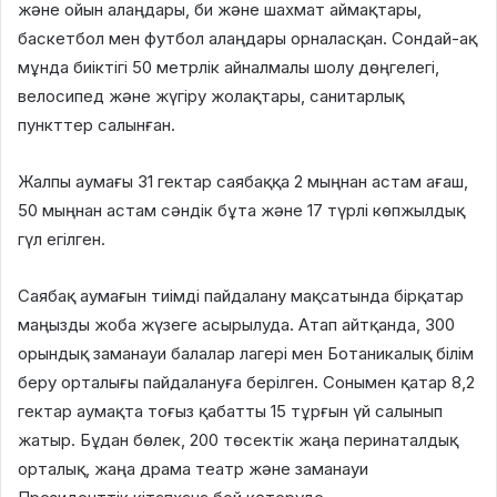
және ойын алаңдары, би және шахмат аймақтары,
баскетбол мен футбол алаңдары орналасқан. Сондай-ақ
мұнда биіктігі 50 метрлік айналмалы шолу дөңгелегі,
велосипед және жүгіру жолақтары, санитарлық
пункттер салынған.
Жалпы аумағы 31 гектар саябаққа 2 мыңнан астам ағаш,
50 мыңнан астам сәндік бұта және 17 түрлі көпжылдық
гүл егілген.
Саябақ аумағын тиімді пайдалану мақсатында бірқатар
маңызды жоба жүзеге асырылуда. Атап айтқанда, 300
орындық заманауи балалар лагері мен Ботаникалық білім
беру орталығы пайдалануға берілген. Сонымен қатар 8,2
гектар аумақта тоғыз қабатты 15 тұрғын үй салынып
жатыр. Бұдан бөлек, 200 төсектік жаңа перинаталдық
орталық, жаңа драма театр және заманауи