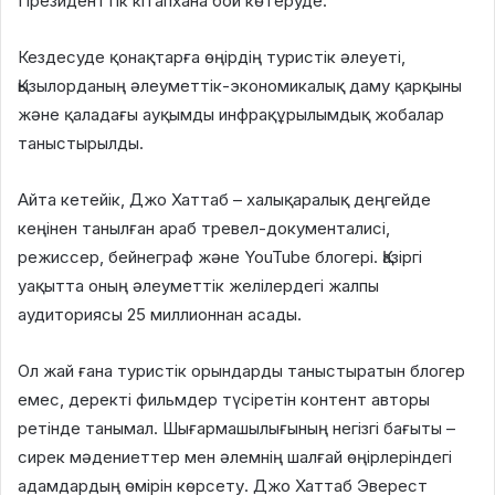
Президенттік кітапхана бой көтеруде.
Кездесуде қонақтарға өңірдің туристік әлеуеті,
Қызылорданың әлеуметтік-экономикалық даму қарқыны
және қаладағы ауқымды инфрақұрылымдық жобалар
таныстырылды.
Айта кетейік, Джо Хаттаб – халықаралық деңгейде
кеңінен танылған араб тревел-документалисі,
режиссер, бейнеграф және YouTube блогері. Қазіргі
уақытта оның әлеуметтік желілердегі жалпы
аудиториясы 25 миллионнан асады.
Ол жай ғана туристік орындарды таныстыратын блогер
емес, деректі фильмдер түсіретін контент авторы
ретінде танымал. Шығармашылығының негізгі бағыты –
сирек мәдениеттер мен әлемнің шалғай өңірлеріндегі
адамдардың өмірін көрсету. Джо Хаттаб Эверест