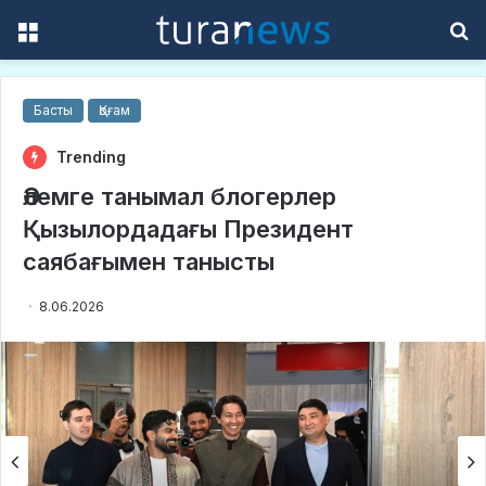
Menu
S
f
Басты
Қоғам
Trending
Әлемге танымал блогерлер
Қызылордадағы Президент
саябағымен танысты
8.06.2026