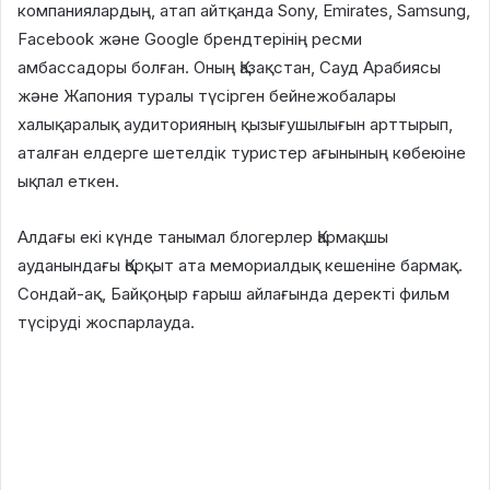
компаниялардың, атап айтқанда Sony, Emirates, Samsung,
Facebook және Google брендтерінің ресми
амбассадоры болған. Оның Қазақстан, Сауд Арабиясы
және Жапония туралы түсірген бейнежобалары
халықаралық аудиторияның қызығушылығын арттырып,
аталған елдерге шетелдік туристер ағынының көбеюіне
ықпал еткен.
Алдағы екі күнде танымал блогерлер Қармақшы
ауданындағы Қорқыт ата мемориалдық кешеніне бармақ.
Сондай-ақ, Байқоңыр ғарыш айлағында деректі фильм
түсіруді жоспарлауда.