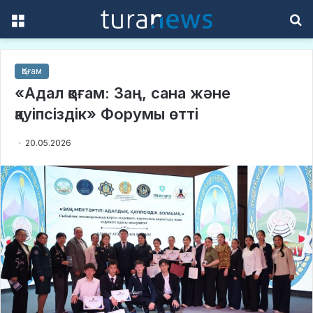
Menu
S
f
Қоғам
«Адал қоғам: Заң, сана және
қауіпсіздік» Форумы өтті
20.05.2026