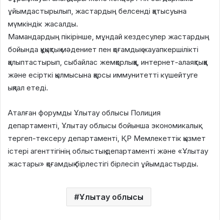
ұйымдастырылып, жастардың белсенді қатысуына
мүмкіндік жасалды.
Мамандардың пікірінше, мұндай кездесулер жастардың
бойында құқықтық мәдениет пен қоғамдық жауапкершілікті
қалыптастырып, сыбайлас жемқорлыққа, интернет-алаяқтыққа
және есірткі қылмысына қарсы иммунитетті күшейтуге
ықпал етеді.
Аталған форумды Ұлытау облысы Полиция
департаменті, Ұлытау облысы бойынша экономикалық
тергеп-тексеру департаменті, ҚР Мемлекеттік қызмет
істері агенттігінің облыстық департаменті және «Ұлытау
жастары» қоғамдық бірлестігі бірлесіп ұйымдастырды.
Ұлытау облысы