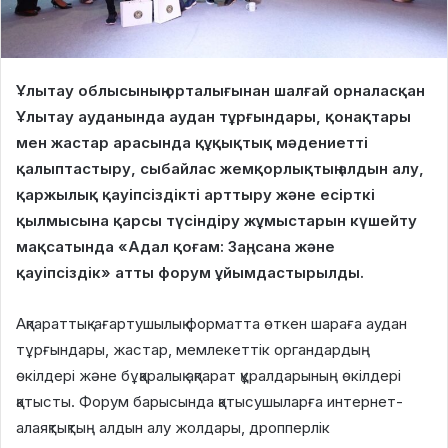
Ұлытау облысының орталығынан шалғай орналасқан
Ұлытау ауданында аудан тұрғындары, қонақтары
мен жастар арасында құқықтық мәдениетті
қалыптастыру, сыбайлас жемқорлықтың алдын алу,
қаржылық қауіпсіздікті арттыру және есірткі
қылмысына қарсы түсіндіру жұмыстарын күшейту
мақсатында «Адал қоғам: Заң, сана және
қауіпсіздік» атты форум ұйымдастырылды.
Ақпараттық-ағартушылық форматта өткен шараға аудан
тұрғындары, жастар, мемлекеттік органдардың
өкілдері және бұқаралық ақпарат құралдарының өкілдері
қатысты. Форум барысында қатысушыларға интернет-
алаяқтықтың алдын алу жолдары, дропперлік