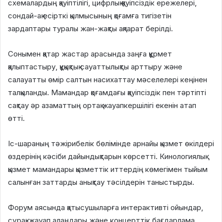
схемалардың қауіптілігі, цифрлық қауіпсіздік ережелері,
сондай-ақ есірткі қылмысының қоғамға тигізетін
зардаптары туралы жан-жақты ақпарат берілді.
Сонымен қатар жастар арасында заңға құрмет
қалыптастыру, құқықтық сауаттылықты арттыру және
салауатты өмір салтын насихаттау мәселелері кеңінен
талқыланды. Мамандар қоғамдағы қауіпсіздік пен тәртіпті
сақтау әр азаматтың ортақ жауапкершілігі екенін атап
өтті.
Іс-шараның тәжірибелік бөлімінде арнайы қызмет өкілдері
өздерінің кәсіби дайындықтарын көрсетті. Кинологиялық
қызмет мамандары қызметтік иттердің көмегімен тыйым
салынған заттарды анықтау тәсілдерін таныстырды.
Форум аясында қатысушыларға интерактивті ойындар,
сұрақ-жауап алаңдары және концерттік бағдарлама