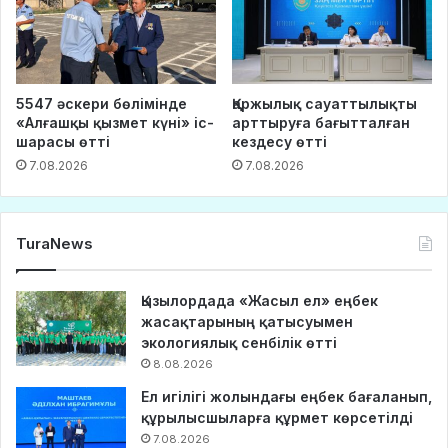
5547 әскери бөлімінде
Қаржылық сауаттылықты
«Алғашқы қызмет күні» іс-
арттыруға бағытталған
шарасы өтті
кездесу өтті
7.08.2026
7.08.2026
TuraNews
Қызылордада «Жасыл ел» еңбек
жасақтарының қатысуымен
экологиялық сенбілік өтті
8.08.2026
Ел игілігі жолындағы еңбек бағаланып,
құрылысшыларға құрмет көрсетілді
7.08.2026