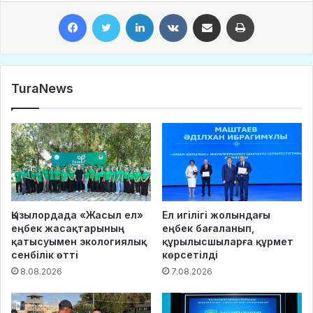
Facebook
Twitter
LinkedIn
VKontakte
Share via Email
Print
TuraNews
Қызылордада «Жасыл ел»
Ел игілігі жолындағы
еңбек жасақтарының
еңбек бағаланып,
қатысуымен экологиялық
құрылысшыларға құрмет
сенбілік өтті
көрсетілді
8.08.2026
7.08.2026