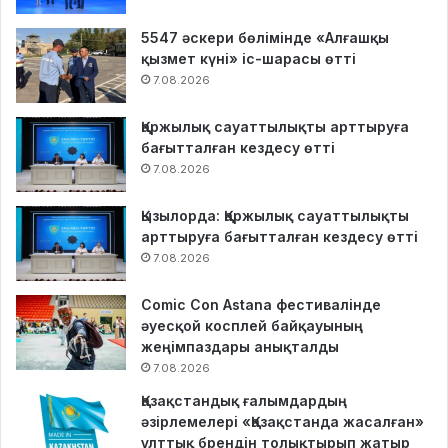
5547 әскери бөлімінде «Алғашқы
қызмет күні» іс-шарасы өтті
7.08.2026
Қаржылық сауаттылықты арттыруға
бағытталған кездесу өтті
7.08.2026
Қызылорда: Қаржылық сауаттылықты
арттыруға бағытталған кездесу өтті
7.08.2026
Comic Con Astana фестивалінде
әуесқой косплей байқауының
жеңімпаздары анықталды
7.08.2026
Қазақстандық ғалымдардың
әзірлемелері «Қазақстанда жасалған»
ұлттық брендін толықтырып жатыр