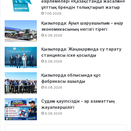
әзірлемелері «Қазақстанда жасалған»
ұлттық брендін толықтырып жатыр
7.08.2026
Қызылорда: Ауыл шаруашылығы – өңір
экономикасының негізгі тірегі
6.08.2026
Қызылорда: Жаңақорғанда су тарату
станциясы іске қосылды
6.08.2026
Қызылорда облысында құс
фабрикасы ашылды
6.08.2026
Судағы қауіпсіздік – әр азаматтың
жауапкершілігі
6.08.2026