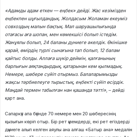
«Адамды адам еткен — еңбек» дейді. Жас кезімізден
еңбекпен шұғылдандық. Жолдасым Жоламан екеуміз
совхоздың малын бақтық. Мал шаруашылығында
отағасы аға шопан, мен көмекшісі болып істедім.
Жанұялы болып, 24 баланы дүниеге әкелдік. Өкінішке
қарай, өмірдің түрлі сынағына тап болып, 12 балам
қайтыс болды. Аллаға шүкір деймін, қалғанының
барлығын аяқтандырдық, қатарынан кем қылмадық.
Немере, шөбере сүйіп отырмыз. Балаларымызды
жақсы тәрбиелеуге тырыстық, еңбекті сүйіп өсірдік.
Маңдай термен табылған нан қашанда тәтті»
, – дейді
қарт ана.
Сапаркүл апа бүгінде 70 немере мен 20 шөбересінің
қызығын көріп отыр. Бір рет үшемдерді, екі рет егіздерді
дүниеге алып келген аяулы ана алғаш «Батыр ана» медалін