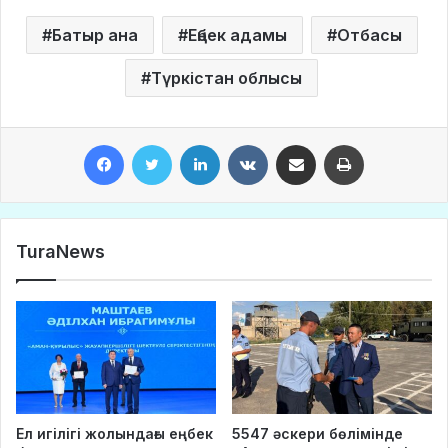
Батыр ана
Еңбек адамы
Отбасы
Түркістан облысы
Facebook
Twitter
LinkedIn
VKontakte
Share via Email
Print
TuraNews
Ел игілігі жолындағы еңбек
5547 әскери бөлімінде