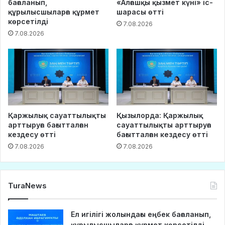
бағаланып,
«Алғашқы қызмет күні» іс-
құрылысшыларға құрмет
шарасы өтті
көрсетілді
7.08.2026
7.08.2026
Қаржылық сауаттылықты
Қызылорда: Қаржылық
арттыруға бағытталған
сауаттылықты арттыруға
кездесу өтті
бағытталған кездесу өтті
7.08.2026
7.08.2026
TuraNews
Ел игілігі жолындағы еңбек бағаланып,
құрылысшыларға құрмет көрсетілді