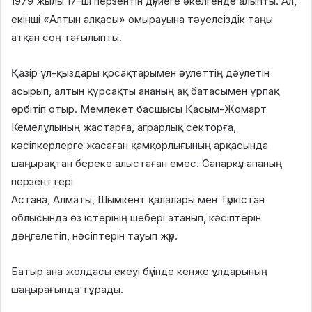
1979 жылы 17-ші перзентін дүниеге әкелгенде алыпты. Ал,
екінші «Алтын алқасы» омырауына тәуелсіздік таңы
атқан соң тағылыпты.
Қазір ұл-қыздары қосақтарымен әулеттің дәулетін
асырып, алтын құрсақты ананың ақ батасымен ұрпақ
өрбітіп отыр. Мемлекет басшысы Қасым-Жомарт
Кемелұлының жастарға, аграрлық секторға,
кәсіпкерлерге жасаған қамқорлығының арқасында
шаңырақтан береке алыстаған емес. Сапаркүл апаның
перзенттері
Астана, Алматы, Шымкент қалалары мен Түркістан
облысында өз істерінің шебері атанып, кәсіптерін
дөңгелетіп, нәсіптерін тауып жүр.
Батыр ана жолдасы екеуі бүгінде кенже ұлдарының
шаңырағында тұрады.