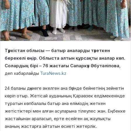
Түркістан облысы — батыр аналарды түлеткен
берекелі өңір. Облыста алтын құрсақты аналар көп.
Солардың бірі – 76 жастағы Сапаркүл Әбутәліпова
,
деп хабарлайды
TuraNews.kz
24 баланы дүниеге әкелген ана бүгінде бейнетінің зейнетін
көріп отыр. Жетісай ауданының Қараөзек елдімекенінде
тұратын көпбалалы батыр ана еліміздің жеткен
жетістіктері мен алған асуларына тілеулес жан. Еңбекке
жастайынан араласып, ерте есейген ақ жаулықты
ананың жастарға айтатын өсиеті жетерлік.