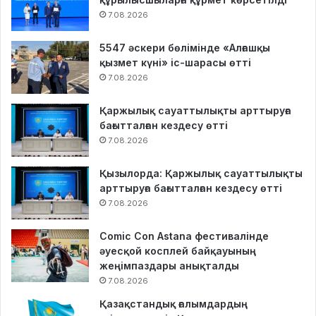
7.08.2026
5547 әскери бөлімінде «Алғашқы
қызмет күні» іс-шарасы өтті
7.08.2026
Қаржылық сауаттылықты арттыруға
бағытталған кездесу өтті
7.08.2026
Қызылорда: Қаржылық сауаттылықты
арттыруға бағытталған кездесу өтті
7.08.2026
Comic Con Astana фестивалінде
әуесқой косплей байқауының
жеңімпаздары анықталды
7.08.2026
Қазақстандық ғалымдардың