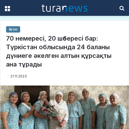
Menu
S
f
Қоғам
70 немересі, 20 шөбересі бар:
Түркістан облысында 24 баланы
дүниеге әкелген алтын құрсақты
ана тұрады
21.11.2023