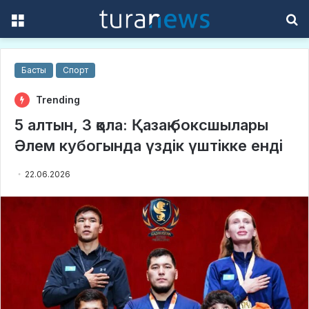
Menu
S
f
Басты
Спорт
Trending
5 алтын, 3 қола: Қазақ боксшылары
Әлем кубогында үздік үштікке енді
22.06.2026