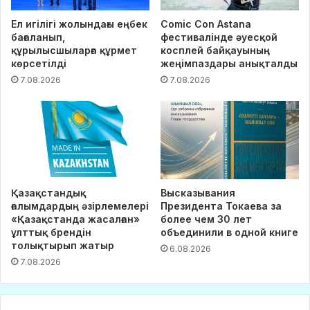
Ел игілігі жолындағы еңбек
Comic Con Astana
бағаланып,
фестивалінде әуесқой
құрылысшыларға құрмет
косплей байқауының
көрсетілді
жеңімпаздары анықталды
7.08.2026
7.08.2026
Қазақстандық
Высказывания
ғалымдардың әзірлемелері
Президента Токаева за
«Қазақстанда жасалған»
более чем 30 лет
ұлттық брендін
объединили в одной книге
толықтырып жатыр
6.08.2026
7.08.2026