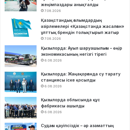
жеңімпаздары анықталды
7.08.2026
Қазақстандық ғалымдардың
әзірлемелері «Қазақстанда жасалған»
ұлттық брендін толықтырып жатыр
7.08.2026
Қызылорда: Ауыл шаруашылығы – өңір
экономикасының негізгі тірегі
6.08.2026
Қызылорда: Жаңақорғанда су тарату
станциясы іске қосылды
6.08.2026
Қызылорда облысында құс
фабрикасы ашылды
6.08.2026
Судағы қауіпсіздік – әр азаматтың