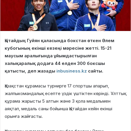
Қытайдың Гуйян қаласында бокстан өткен Әлем
кубогының екінші кезеңі мәресіне жетті. 15-21
маусым аралығында ұйымдастырылған
халықаралық додаға 44 елден 300 боксшы
қатысты, деп жазады
inbusiness.kz
сайты.
Қазақстан құрамасы турнирге 17 спортшы апарып,
жалпыкомандалық есепте үздік үштіктен көрінді. Ұлттық
құрама жарысты 5 алтын және 3 қола медальмен
аяқтап, медаль саны бойынша Қытайдан кейін екінші
орынға жайғасты.