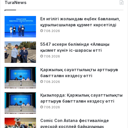
TuraNews
Ел игілігі жолындағы еңбек бағаланып,
құрылысшыларға құрмет көрсетілді
7.08.2026
5547 әскери бөлімінде «Алғашқы
қызмет күні» іс-шарасы өтті
7.08.2026
Қаржылық сауаттылықты арттыруға
бағытталған кездесу өтті
7.08.2026
Қызылорда: Қаржылық сауаттылықты
арттыруға бағытталған кездесу өтті
7.08.2026
Comic Con Astana фестивалінде
әуесқой косплей байқауының