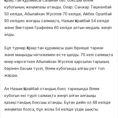
Қазақстан құрамасы сапынан бес боксшы Әлем
кубогының жеңімпазы атанды. Олар: Санжар Тәшкенбай
50 келіде, Абылайхан Жүсіпов 70 келіде, Айбек Оралбай
90 келіден жоғары салмақта, Назым Қызайбай 54 келіде
және Виктория Графеева 60 келіде алтын медаль жеңіп
алды.
Бұл турнир Қазақстан құрамасы үшін бірнеше тарихи
және маңызды нәтижемен есте қалды. 70 келі салмақта
өнер көрсеткен Абылайхан Жүсіпов қарсыластарының
бәрінен басым түсіп, Әлем кубогында алғаш рет топ
жарды.
Ал Назым Қызайбай отандық бокс тарихында Әлем
кубогын екі түрлі салмақта жеңіп алған алғашқы
қазақстандық боксшы атанды. Бұған дейін ол 48 келіде
жеңімпаз болса, бұл жолы 54 келіде үздік шықты.