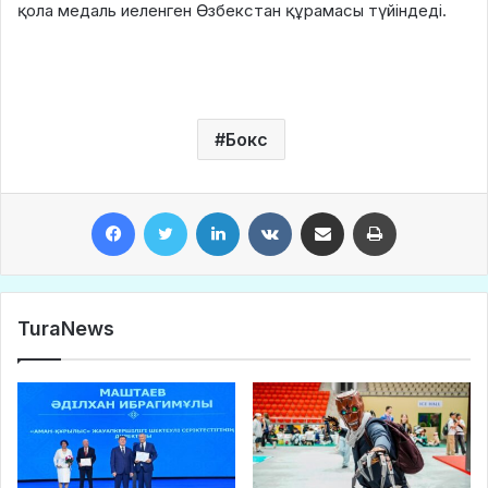
қола медаль иеленген Өзбекстан құрамасы түйіндеді.
Бокс
Facebook
Twitter
LinkedIn
VKontakte
Share via Email
Print
TuraNews