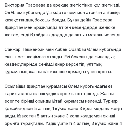
Виктория Графеева да ерекше жетістікке қол жеткізді.
Ол Әлем кубогында үш мәрте чемпион атанған алғашқы
қазақстандық боксшы болды. Бұған дейін Графеева
Қазақстан мен Бразилияда өткен кезеңдерде жеңіске
жетсе, енді Қытайдағы додада да алтын медаль иеленді.
Санжар Тәшкенбай мен Айбек Оралбай Әлем кубогында
екінші рет жеңімпаз атанды. Екі боксшы да финалдық
кездесулерінде сенімді өнер көрсетіп, ұлттық
құраманың жалпы нәтижесіне қомақты үлес қосты.
Осылайша Қазақстан құрамасы Әлем кубогындағы өз
тарихындағы екінші үздік көрсеткішін тіркеді. Жалпы
есепте бірінші орынды Қытай құрамасы иеленді. Турнир
қожайындары 5 алтын, 1 күміс және 3 қола медаль жеңіп
алды. Қазақстан 5 алтын және 3 қола жүлдемен екінші
орынға тұрақтады. Үздік үштікті 4 алтын, 3 күміс және 4