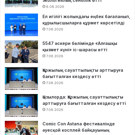
экологиялық сенбілік өтті
8.08.2026
Ел игілігі жолындағы еңбек бағаланып,
құрылысшыларға құрмет көрсетілді
7.08.2026
5547 әскери бөлімінде «Алғашқы
қызмет күні» іс-шарасы өтті
7.08.2026
Қаржылық сауаттылықты арттыруға
бағытталған кездесу өтті
7.08.2026
Қызылорда: Қаржылық сауаттылықты
арттыруға бағытталған кездесу өтті
7.08.2026
Comic Con Astana фестивалінде
әуесқой косплей байқауының