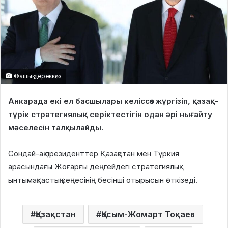
©ашық дереккөз
Анкарада екі ел басшылары келіссөз жүргізіп, қазақ-
түрік стратегиялық серіктестігін одан әрі нығайту
мәселесін талқылайды.
Сондай-ақ президенттер Қазақстан мен Түркия
арасындағы Жоғарғы деңгейдегі стратегиялық
ынтымақтастық кеңесінің бесінші отырысын өткізеді.
Қазақстан
Қасым-Жомарт Тоқаев