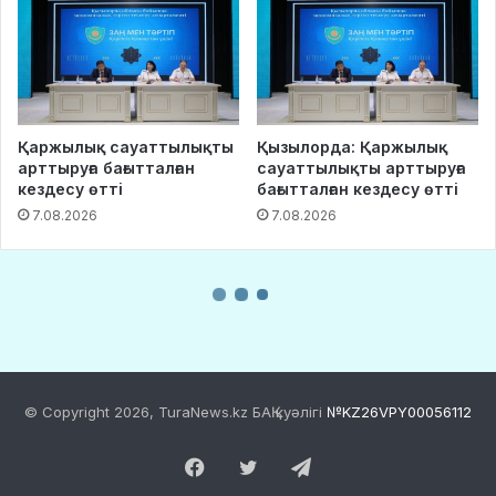
© Copyright 2026, TuraNews.kz БАҚ куәлігі
№KZ26VPY00056112
Facebook
Twitter
Telegram