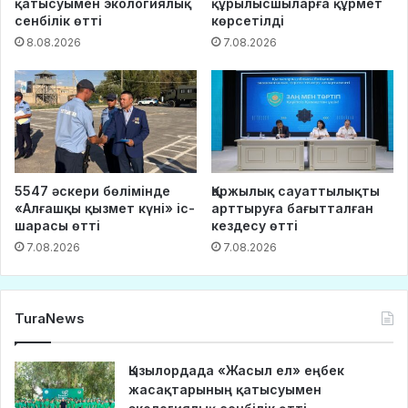
қатысуымен экологиялық
құрылысшыларға құрмет
сенбілік өтті
көрсетілді
8.08.2026
7.08.2026
5547 әскери бөлімінде
Қаржылық сауаттылықты
«Алғашқы қызмет күні» іс-
арттыруға бағытталған
шарасы өтті
кездесу өтті
7.08.2026
7.08.2026
TuraNews
Қызылордада «Жасыл ел» еңбек
жасақтарының қатысуымен