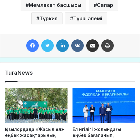
Мемлекет басшысы
Сапар
Түркия
Түркі әлемі
Facebook
Twitter
LinkedIn
VKontakte
Share via Email
Print
TuraNews
Қызылордада «Жасыл ел»
Ел игілігі жолындағы
еңбек жасақтарының
еңбек бағаланып,