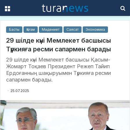
Menu
S
f
Басты
Қоғам
Мәдениет
Саясат
Экономика
29 шілде күні Мемлекет басшысы
Түркияға ресми сапармен барады
29 шілде күні Мемлекет басшысы Қасым-
Жомарт Тоқаев Президент Режеп Тайип
Ердоғанның шақыруымен Түркияға ресми
сапармен барады.
25.07.2025