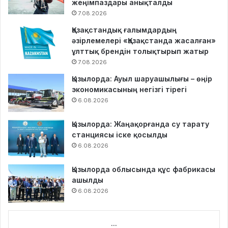
жеңімпаздары анықталды
7.08.2026
Қазақстандық ғалымдардың
әзірлемелері «Қазақстанда жасалған»
ұлттық брендін толықтырып жатыр
7.08.2026
Қызылорда: Ауыл шаруашылығы – өңір
экономикасының негізгі тірегі
6.08.2026
Қызылорда: Жаңақорғанда су тарату
станциясы іске қосылды
6.08.2026
Қызылорда облысында құс фабрикасы
ашылды
6.08.2026
...