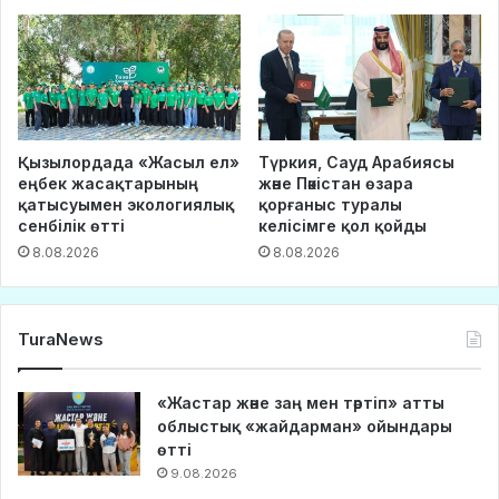
Қызылордада «Жасыл ел»
Түркия, Сауд Арабиясы
еңбек жасақтарының
және Пәкістан өзара
қатысуымен экологиялық
қорғаныс туралы
сенбілік өтті
келісімге қол қойды
8.08.2026
8.08.2026
TuraNews
«Жастар және заң мен тәртіп» атты
облыстық «жайдарман» ойындары
өтті
9.08.2026