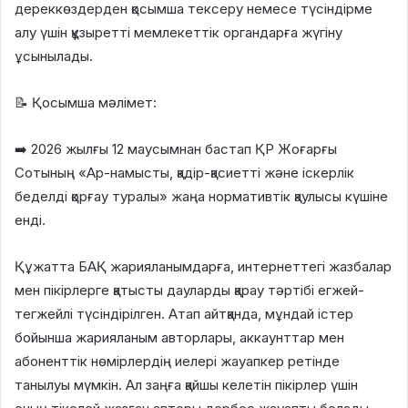
дереккөздерден қосымша тексеру немесе түсіндірме
алу үшін құзыретті мемлекеттік органдарға жүгіну
ұсынылады.
📝 Қосымша мәлімет:
➡️ 2026 жылғы 12 маусымнан бастап ҚР Жоғарғы
Сотының «Ар-намысты, қадір-қасиетті және іскерлік
беделді қорғау туралы» жаңа нормативтік қаулысы күшіне
енді.
Құжатта БАҚ жарияланымдарға, интернеттегі жазбалар
мен пікірлерге қатысты дауларды қарау тәртібі егжей-
тегжейлі түсіндірілген. Атап айтқанда, мұндай істер
бойынша жарияланым авторлары, аккаунттар мен
абоненттік нөмірлердің иелері жауапкер ретінде
танылуы мүмкін. Ал заңға қайшы келетін пікірлер үшін