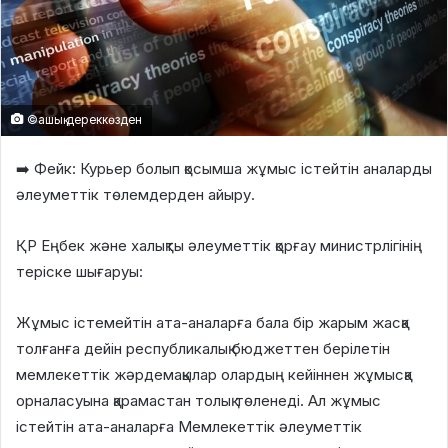
©ашық дереккөзден
➡️ Фейк: Курьер болып қосымша жұмыс істейтін аналарды
әлеуметтік төлемдерден айыру.
ҚР Еңбек және халықты әлеуметтік қорғау министрлігінің
теріске шығаруы:
Жұмыс істемейтін ата-аналарға бала бір жарым жасқа
толғанға дейін республикалық бюджеттен берілетін
мемлекеттік жәрдемақылар олардың кейіннен жұмысқа
орналасуына қарамастан толық төленеді. Ал жұмыс
істейтін ата-аналарға Мемлекеттік әлеуметтік