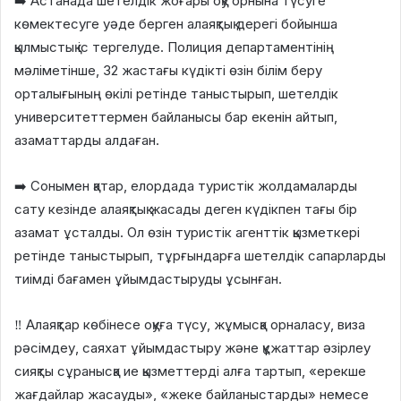
➡️ Астанада шетелдік жоғары оқу орнына түсуге
көмектесуге уәде берген алаяқтық дерегі бойынша
қылмыстық іс тергелуде. Полиция департаментінің
мәліметінше, 32 жастағы күдікті өзін білім беру
орталығының өкілі ретінде таныстырып, шетелдік
университеттермен байланысы бар екенін айтып,
азаматтарды алдаған.
➡️ Сонымен қатар, елордада туристік жолдамаларды
сату кезінде алаяқтық жасады деген күдікпен тағы бір
азамат ұсталды. Ол өзін туристік агенттік қызметкері
ретінде таныстырып, тұрғындарға шетелдік сапарларды
тиімді бағамен ұйымдастыруды ұсынған.
‼️ Алаяқтар көбінесе оқуға түсу, жұмысқа орналасу, виза
рәсімдеу, саяхат ұйымдастыру және құжаттар әзірлеу
сияқты сұранысқа ие қызметтерді алға тартып, «ерекше
жағдайлар жасауды», «жеке байланыстарды» немесе