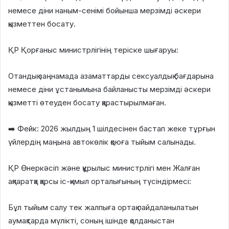
немесе діни наным-сенімі бойынша мерзімді әскери
қызметтен босату.
ҚР Қорғаныс министрлігінің теріске шығаруы:
Отандық заңнамада азаматтарды сексуалдық бағдарына
немесе діни ұстанымына байланысты мерзімді әскери
қызметті өтеуден босату қарастырылмаған.
➡️ Фейк: 2026 жылдың 1 шілдесінен бастап жеке тұрғын
үйлердің маңына автокөлік қоюға тыйым салынады.
ҚР Өнеркәсіп және құрылыс министрлігі мен Жалған
ақпаратқа қарсы іс-қимыл орталығының түсіндірмесі:
Бұл тыйым салу тек жалпыға ортақ пайдаланылатын
аумақтарда мүлікті, соның ішінде қолданыстан