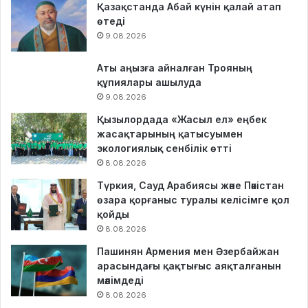
Қазақстанда Абай күнін қалай атап
өтеді
9.08.2026
Аты аңызға айналған Трояның
құпиялары ашылуда
9.08.2026
Қызылордада «Жасыл ел» еңбек
жасақтарының қатысуымен
экологиялық сенбілік өтті
8.08.2026
Түркия, Сауд Арабиясы және Пәкістан
өзара қорғаныс туралы келісімге қол
қойды
8.08.2026
Пашинян Армения мен Әзербайжан
арасындағы қақтығыс аяқталғанын
мәлімдеді
8.08.2026