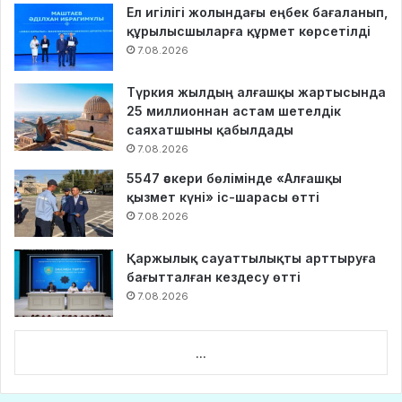
Ел игілігі жолындағы еңбек бағаланып,
құрылысшыларға құрмет көрсетілді
7.08.2026
Түркия жылдың алғашқы жартысында
25 миллионнан астам шетелдік
саяхатшыны қабылдады
7.08.2026
5547 әскери бөлімінде «Алғашқы
қызмет күні» іс-шарасы өтті
7.08.2026
Қаржылық сауаттылықты арттыруға
бағытталған кездесу өтті
7.08.2026
...