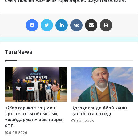
оның тікелей жазған авторы дербес жауапты болады.
Facebook
Twitter
LinkedIn
VKontakte
Share via Email
Print
TuraNews
«Жастар және заң мен
Қазақстанда Абай күнін
тәртіп» атты облыстық
қалай атап өтеді
«жайдарман» ойындары
9.08.2026
өтті
9.08.2026