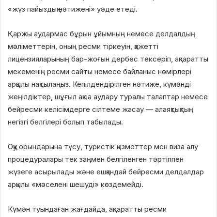
«жүз пайыздық нәтижені» уәде етеді.
Қаржы аудармас бұрын ұйымның немесе делдалдың
мәліметтерін, оның ресми тіркеуін, қажетті
лицензияларының бар-жоғын дербес тексеріп, ақпаратты
мекеменің ресми сайты немесе байланыс нөмірлері
арқылы нақтылаңыз. Кепілдендірілген нәтиже, күмәнді
жеңілдіктер, шұғыл ақша аудару туралы талаптар немесе
бейресми келісімдерге сілтеме жасау — алаяқтықтың
негізгі белгілері болып табылады.
Оқу орындарына түсу, туристік қызметтер мен виза алу
процедуралары тек заңмен белгіленген тәртіппен
жүзеге асырылады және ешқандай бейресми делдалдар
арқылы «мәселені шешуді» көздемейді.
Күмән туындаған жағдайда, ақпаратты ресми