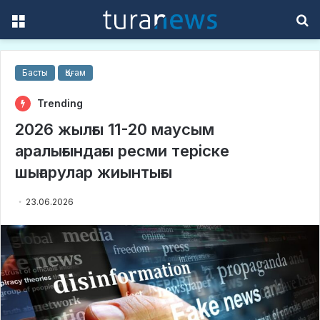
Menu
S
f
Басты
Қоғам
Trending
2026 жылғы 11-20 маусым
аралығындағы ресми теріске
шығарулар жиынтығы
23.06.2026