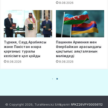
© Copyright 2026, TuraNews.kz БАҚ куәлігі
№KZ26VPY00056112