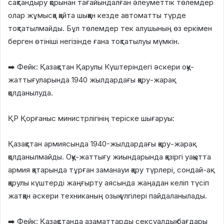
сақтандыру қорынан тағайындалған әлеуметтік төлемдер
олар жұмысқа қайта шыққан кезде автоматты түрде
тоқтатылмайды. Бұл төлемдер тек алушының өз еркімен
берген өтініші негізінде ғана тоқтатылуы мүмкін.
➡️ Фейк: Қазақстан Қарулы Күштеріндегі әскери оқу-
жаттығуларында 1940 жылдардағы қару-жарақ
қолданылуда.
ҚР Қорғаныс министрлігінің теріске шығаруы:
Қазақстан армиясында 1940-жылдардағы қару-жарақ
қолданылмайды. Оқу-жаттығу жиындарында қазіргі уақытта
армия қатарында тұрған заманауи қару түрлері, сондай-ақ
қарулы күштерді жаңғырту аясында жаңадан келіп түсіп
жатқан әскери техниканың озық үлгілері пайдаланылады.
➡️ Фейк: Қазақстанда азаматтарды сексуалдық бағдары