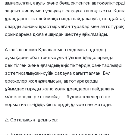
шығарылған, ақаулы және бөлшектенген автокөліктерді
заңсыз жинау мен ұзақ уақыт сақтауға ғана қатысты. Көлік
құралдарын тікелей мақсатында пайдалануға, сондай-ақ
оларды арнайы қарастырылған тұрақтар мен автотұрақ
орындарына қоюға ешқандай шектеу қойылмайды.
Аталған норма Қалалар мен елді мекендердің
аумақтарын абаттандырудың үлгілік қағидаларында
бекітілген және қоғамдық кеңістіктердің санитарлық әрі
эстетикалық жай-күйін сақтауға бағытталған. Бұл
ережелер жол қозғалысын, автотұрақтарды
ұйымдастыруды және көлік құралдарын пайдалану
мәселелерін реттемейді — бұл мәселелер өзге
нормативтік-құқықтық актілердің құзыретіне жатады.
⚠️ Орталықтың ұсынысы: