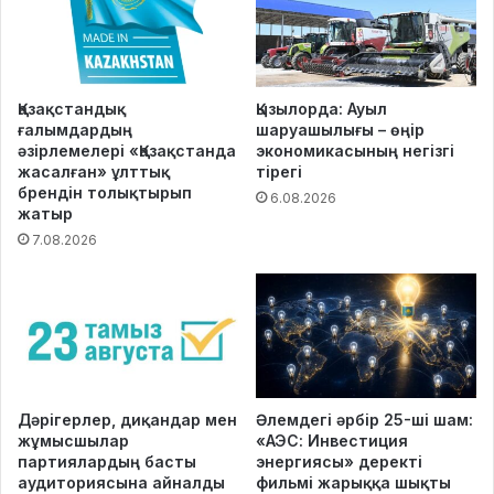
Қазақстандық
Қызылорда: Ауыл
ғалымдардың
шаруашылығы – өңір
әзірлемелері «Қазақстанда
экономикасының негізгі
жасалған» ұлттық
тірегі
брендін толықтырып
6.08.2026
жатыр
7.08.2026
Дәрігерлер, диқандар мен
Әлемдегі әрбір 25-ші шам:
жұмысшылар
«АЭС: Инвестиция
партиялардың басты
энергиясы» деректі
аудиториясына айналды
фильмі жарыққа шықты