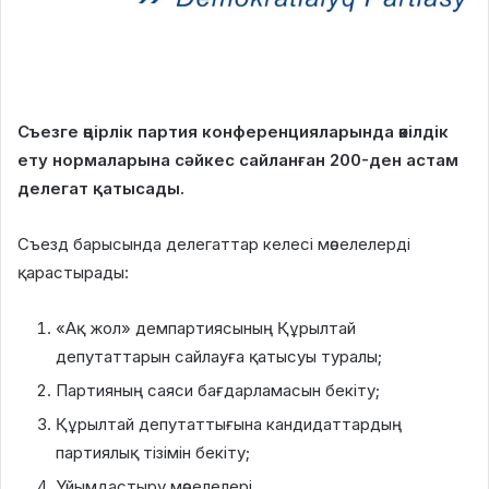
Съезге өңірлік партия конференцияларында өкілдік
ету нормаларына сәйкес сайланған 200-ден астам
делегат қатысады.
Съезд барысында делегаттар келесі мәселелерді
қарастырады:
«Ақ жол» демпартиясының Құрылтай
депутаттарын сайлауға қатысуы туралы;
Партияның саяси бағдарламасын бекіту;
Құрылтай депутаттығына кандидаттардың
партиялық тізімін бекіту;
Ұйымдастыру мәселелері.