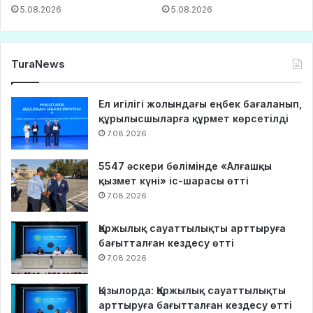
5.08.2026
5.08.2026
TuraNews
Ел игілігі жолындағы еңбек бағаланып,
құрылысшыларға құрмет көрсетілді
7.08.2026
5547 әскери бөлімінде «Алғашқы
қызмет күні» іс-шарасы өтті
7.08.2026
Қаржылық сауаттылықты арттыруға
бағытталған кездесу өтті
7.08.2026
Қызылорда: Қаржылық сауаттылықты
арттыруға бағытталған кездесу өтті