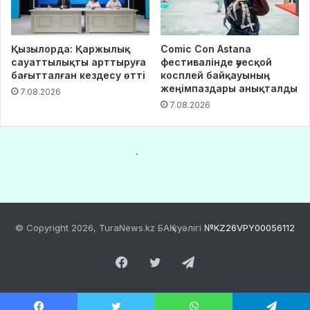
© Copyright 2026, TuraNews.kz БАҚ куәлігі
№KZ26VPY00056112
Facebook
Twitter
Telegram