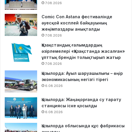
7.08.2026
Comic Con Astana фестивалінде
әуесқой косплей байқауының
жеңімпаздары анықталды
7.08.2026
Қазақстандық ғалымдардың
әзірлемелері «Қазақстанда жасалған»
ұлттық брендін толықтырып жатыр
7.08.2026
Қызылорда: Ауыл шаруашылығы – өңір
экономикасының негізгі тірегі
6.08.2026
Қызылорда: Жаңақорғанда су тарату
станциясы іске қосылды
6.08.2026
Қызылорда облысында құс фабрикасы
ашылды