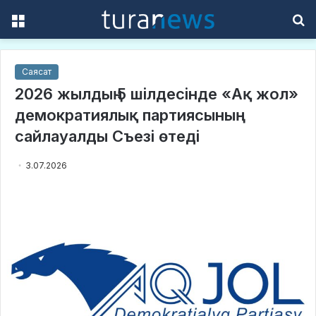
Menu
S
f
Саясат
2026 жылдың 5 шілдесінде «Ақ жол»
демократиялық партиясының
сайлауалды Съезі өтеді
3.07.2026