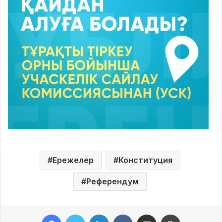
Ережелер
Конституция
Референдум
Facebook
Twitter
LinkedIn
VKontakte
Share via Email
Print