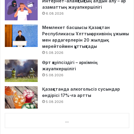
Интернет-алаяқтықтың алдын алу – әр
азаматтың жауапкершілігі
6.08.2026
Мемлекет басшысы Қазақстан
Республикасы Ұлттық архивінің ұжымы
мен ардагерлерін 20 жылдық
мерейтоймен құттықтады
5.08.2026
Өрт қауіпсіздігі – әркімнің
жауапкершілігі
5.08.2026
Қазақстанда алкогольсіз сусындар
өндірісі 17%-ға артты
5.08.2026
...