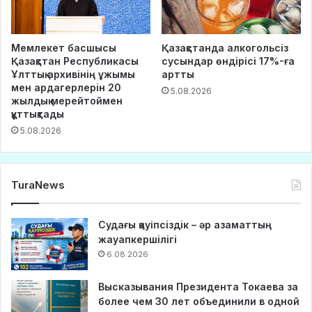
Мемлекет басшысы
Қазақстанда алкогольсіз
Қазақстан Республикасы
сусындар өндірісі 17%-ға
Ұлттық архивінің ұжымы
артты
мен ардагерлерін 20
5.08.2026
жылдық мерейтоймен
құттықтады
5.08.2026
TuraNews
Судағы қауіпсіздік – әр азаматтың
жауапкершілігі
6.08.2026
Высказывания Президента Токаева за
более чем 30 лет объединили в одной