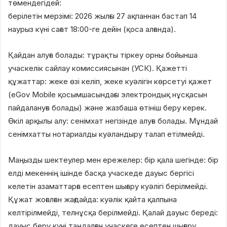
төмендегідей:
берілетін мерзімі: 2026 жылғы 27 ақпаннан бастап 14
наурыз күні сағат 18:00-ге дейін (қоса алғанда).
Қайдан алуға болады: тұрақты тіркеу орны бойынша
учаскелік сайлау комиссиясынан (УСК). Қажетті
құжаттар: жеке өзі келіп, жеке куәлігін көрсетуі қажет
(eGov Mobile қосымшасындағы электрондық нұсқасын
пайдалануға болады) және жазбаша өтініш беру керек.
Өкіл арқылы алу: сенімхат негізінде алуға болады. Мұндай
сенімхатты нотариалды куәландыру талап етілмейді.
Маңызды шектеулер мен ережелер: бір қала шегінде: бір
елді мекеннің ішінде басқа учаскеде дауыс бергісі
келетін азаматтарға есептен шығару куәлігі берілмейді.
Құжат жоғалған жағдайда: куәлік қайта қалпына
келтірілмейді, телнұсқа берілмейді. Қалай дауыс береді:
дауыс беру күні таңдалған учаскеге есептен шығару