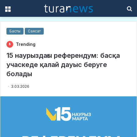
Menu
S
f
Басты
Саясат
Trending
15 наурыздағы референдум: басқа
учаскеде қалай дауыс беруге
болады
3.03.2026