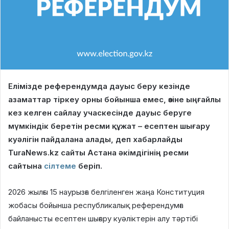
Елімізде референдумда дауыс беру кезінде
азаматтар тіркеу орны бойынша емес, өзіне ыңғайлы
кез келген сайлау учаскесінде дауыс беруге
мүмкіндік беретін ресми құжат – есептен шығару
куәлігін пайдалана алады, деп хабарлайды
TuraNews.kz сайты Астана әкімдігінің ресми
сайтына
сілтеме
беріп.
2026 жылғы 15 наурызға белгіленген жаңа Конституция
жобасы бойынша республикалық референдумға
байланысты есептен шығару куәліктерін алу тәртібі