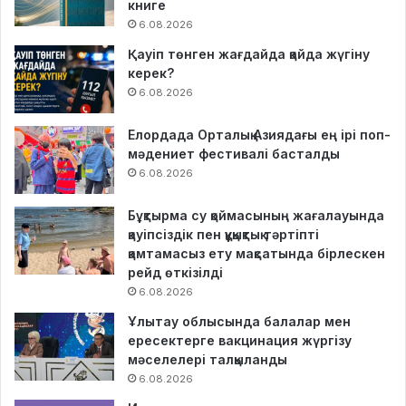
книге
6.08.2026
Қауіп төнген жағдайда қайда жүгіну
керек?
6.08.2026
Елордада Орталық Азиядағы ең ірі поп-
мәдениет фестивалі басталды
6.08.2026
Бұқтырма су қоймасының жағалауында
қауіпсіздік пен құқықтық тәртіпті
қамтамасыз ету мақсатында бірлескен
рейд өткізілді
6.08.2026
Ұлытау облысында балалар мен
ересектерге вакцинация жүргізу
мәселелері талқыланды
6.08.2026