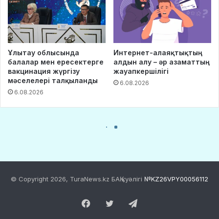
© Copyright 2026, TuraNews.kz БАҚ куәлігі
№KZ26VPY00056112
Facebook
Twitter
Telegram