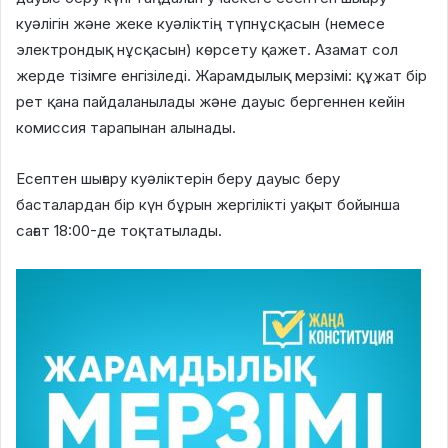
куәлігін және жеке куәліктің түпнұсқасын (немесе
электрондық нұсқасын) көрсету қажет. Азамат сол
жерде тізімге енгізіледі. Жарамдылық мерзімі: құжат бір
рет қана пайдаланылады және дауыс бергеннен кейін
комиссия тарапынан алынады.
Есептен шығару куәліктерін беру дауыс беру
басталардан бір күн бұрын жергілікті уақыт бойынша
сағат 18:00-де тоқтатылады.