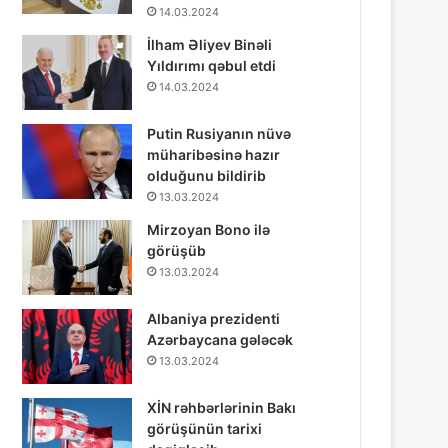
14.03.2024
İlham Əliyev Binəli
Yıldırımı qəbul etdi
14.03.2024
Putin Rusiyanın nüvə
müharibəsinə hazır
olduğunu bildirib
13.03.2024
Mirzoyan Bono ilə
görüşüb
13.03.2024
Albaniya prezidenti
Azərbaycana gələcək
13.03.2024
XİN rəhbərlərinin Bakı
görüşünün tarixi