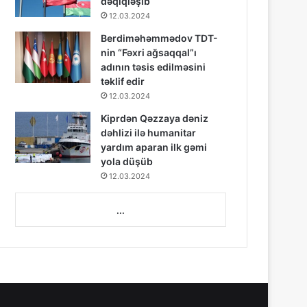
dəqiqləşib
12.03.2024
Berdiməhəmmədov TDT-
nin “Fəxri ağsaqqal”ı
adının təsis edilməsini
təklif edir
12.03.2024
Kiprdən Qəzzaya dəniz
dəhlizi ilə humanitar
yardım aparan ilk gəmi
yola düşüb
12.03.2024
...