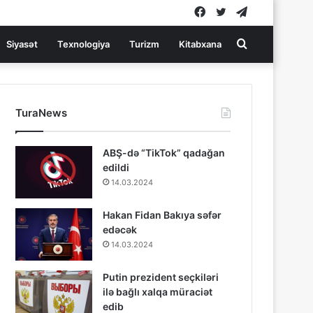
Facebook
Twitter
Telegram
Search
Siyasət
Texnologiya
Turizm
Kitabxana
for
TuraNews
ABŞ-də “TikTok” qadağan
edildi
14.03.2024
Hakan Fidan Bakıya səfər
edəcək
14.03.2024
Putin prezident seçkiləri
ilə bağlı xalqa müraciət
edib