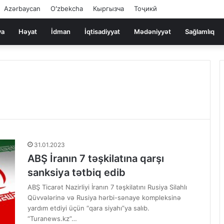
Azərbaycan
Oʻzbekcha
Кыргызча
Тоҷикӣ
ya
Həyat
İdman
İqtisadiyyat
Mədəniyyət
Sağlamlıq
31.01.2023
ABŞ İranın 7 təşkilatına qarşı
sanksiya tətbiq edib
ABŞ Ticarət Nazirliyi İranın 7 təşkilatını Rusiya Silahlı
Qüvvələrinə və Rusiya hərbi-sənaye kompleksinə
yardım etdiyi üçün “qara siyahı”ya salıb.
“Turanews.kz”…