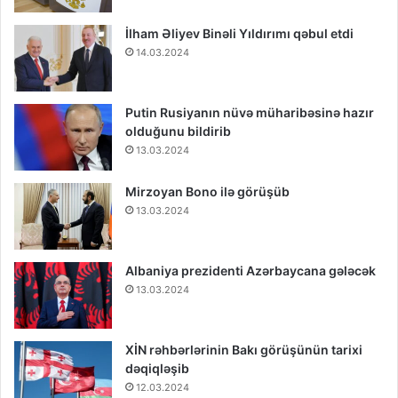
İlham Əliyev Binəli Yıldırımı qəbul etdi
14.03.2024
Putin Rusiyanın nüvə müharibəsinə hazır
olduğunu bildirib
13.03.2024
Mirzoyan Bono ilə görüşüb
13.03.2024
Albaniya prezidenti Azərbaycana gələcək
13.03.2024
XİN rəhbərlərinin Bakı görüşünün tarixi
dəqiqləşib
12.03.2024