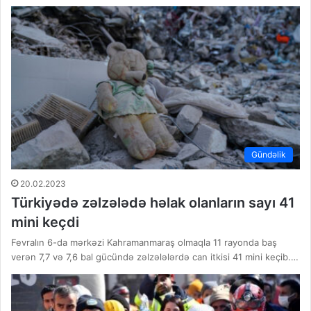
Gündəlik
20.02.2023
Türkiyədə zəlzələdə həlak olanların sayı 41
mini keçdi
Fevralın 6-da mərkəzi Kahramanmaraş olmaqla 11 rayonda baş
verən 7,7 və 7,6 bal gücündə zəlzələlərdə can itkisi 41 mini keçib.…