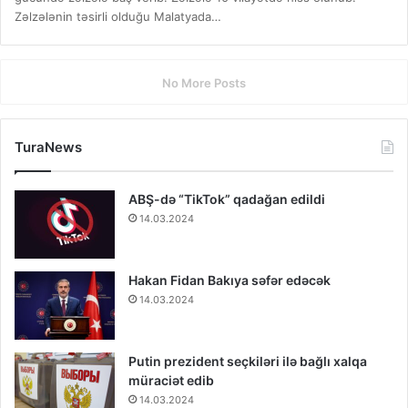
Zəlzələnin təsirli olduğu Malatyada…
No More Posts
TuraNews
ABŞ-də “TikTok” qadağan edildi
14.03.2024
Hakan Fidan Bakıya səfər edəcək
14.03.2024
Putin prezident seçkiləri ilə bağlı xalqa
müraciət edib
14.03.2024