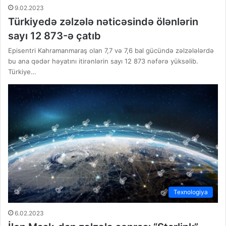
9.02.2023
Türkiyedә zәlzәlә nәticәsindә ölәnlәrin
sayı 12 873-ә çatıb
Episentri Kahramanmaraş olan 7,7 və 7,6 bal gücündə zəlzələlərdə
bu ana qədər həyatını itirənlərin sayı 12 873 nəfərə yüksəlib.
Türkiye…
Texnologiya
6.02.2023