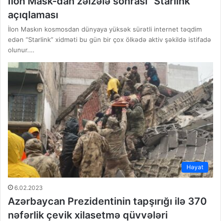
İlon Mask-dan zəlzələ sonrası “Starlink”
açıqlaması
İlon Maskın kosmosdan dünyaya yüksək sürətli internet təqdim
edən “Starlink” xidməti bu gün bir çox ölkədə aktiv şəkildə istifadə
olunur.…
Həyat
6.02.2023
Azərbaycan Prezidentinin tapşırığı ilə 370
nəfərlik çevik xilasetmə qüvvələri