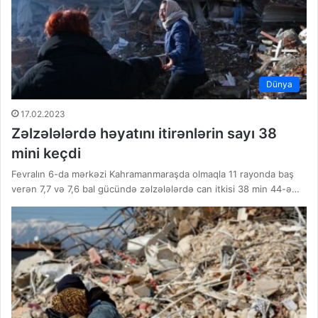
Dünya
17.02.2023
Zəlzələlərdə həyatını itirənlərin sayı 38
mini keçdi
Fevralın 6-da mərkəzi Kahramanmaraşda olmaqla 11 rayonda baş
verən 7,7 və 7,6 bal gücündə zəlzələlərdə can itkisi 38 min 44-ə…