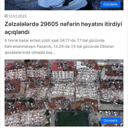
Gündəlik
12.02.2023
Zəlzələlərdə 29605 nəfərin həyatını itirdiyi
açıqlandı
6 fevral bazar ertəsi sübh saat 04:17-də 7.7 bal gücündə
Kahramanmaraşın Pazarcık, 13.24-də 7,6 bal gücündə Elbistan
qəsəbələrində olmaqla baş…
Gündəlik