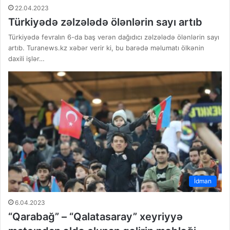
22.04.2023
Türkiyədə zəlzələdə ölənlərin sayı artıb
Türkiyədə fevralın 6-da baş verən dağıdıcı zəlzələdə ölənlərin sayı
artıb. Turanews.kz xəbər verir ki, bu barədə məlumatı ölkənin
daxili işlər…
İdman
6.04.2023
“Qarabağ” – “Qalatasaray” xeyriyyə