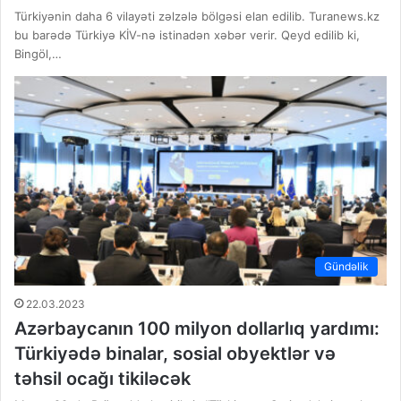
Türkiyənin daha 6 vilayəti zəlzələ bölgəsi elan edilib. Turanews.kz
bu barədə Türkiyə KİV-nə istinadən xəbər verir. Qeyd edilib ki,
Bingöl,…
Gündəlik
22.03.2023
Azərbaycanın 100 milyon dollarlıq yardımı:
Türkiyədə binalar, sosial obyektlər və
təhsil ocağı tikiləcək