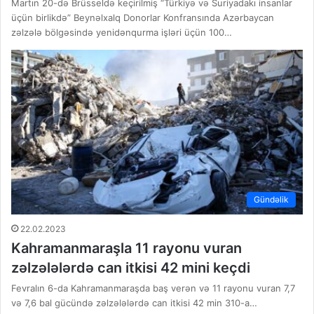
Martın 20-də Brüsseldə keçirilmiş “Türkiyə və Suriyadakı insanlar
üçün birlikdə” Beynəlxalq Donorlar Konfransında Azərbaycan
zəlzələ bölgəsində yenidənqurma işləri üçün 100…
Gündəlik
22.02.2023
Kahramanmaraşla 11 rayonu vuran
zəlzələlərdə can itkisi 42 mini keçdi
Fevralın 6-da Kahramanmaraşda baş verən və 11 rayonu vuran 7,7
və 7,6 bal gücündə zəlzələlərdə can itkisi 42 min 310-a…