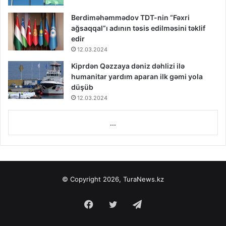
Berdiməhəmmədov TDT-nin “Fəxri
ağsaqqal”ı adının təsis edilməsini təklif
edir
12.03.2024
Kiprdən Qəzzaya dəniz dəhlizi ilə
humanitar yardım aparan ilk gəmi yola
düşüb
12.03.2024
...
© Copyright 2026, TuraNews.kz
Facebook
Twitter
Telegram