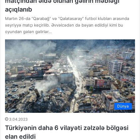
matçından əldə olunan gəlirin məbləği
açıqlanıb
Martın 26-da “Qarabağ” və “Qalatasaray” futbol klubları arasında
xeyriyyə matçı keçirilib. Əvvəlcədən də bəyan edildiyi kimi bu
oyundan gələn gəlirlər…
Dünya
3.04.2023
Türkiyənin daha 6 vilayəti zəlzələ bölgəsi
elan edildi