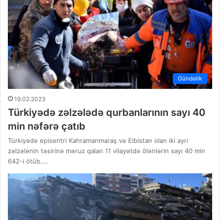
Gündəlik
19.02.2023
Türkiyədə zəlzələdə qurbanlarının sayı 40
min nəfərə çatıb
Türkiyədə episentri Kahramanmaraş və Elbistan olan iki ayrı
zəlzələnin təsirinə məruz qalan 11 vilayətdə ölənlərin sayı 40 min
642-i ötüb.…