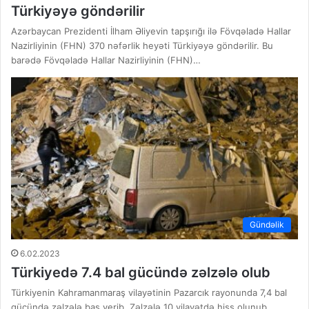
Türkiyəyə göndərilir
Azərbaycan Prezidenti İlham Əliyevin tapşırığı ilə Fövqəladə Hallar
Nazirliyinin (FHN) 370 nəfərlik heyəti Türkiyəyə göndərilir. Bu
barədə Fövqəladə Hallar Nazirliyinin (FHN)…
Gündəlik
6.02.2023
Türkiyedə 7.4 bal gücündə zəlzələ olub
Türkiyenin Kahramanmaraş vilayətinin Pazarcık rayonunda 7,4 bal
gücündə zəlzələ baş verib. Zəlzələ 10 vilayətdə hiss olunub.