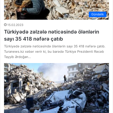
Gündəlik
15.02.2023
Türkiyədə zəlzələ nəticəsində ölənlərin
sayı 35 418 nəfərə çatıb
Türkiyədə zəlzələ nəticəsində ölənlərin sayı 35 418 nəfərə çatıb.
Turanews.kz xəbər verir ki, bu barədə Türkiyə Prezidenti Rəcəb
Tayyib Ərdoğan…