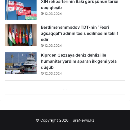
XİN rəhbərlərinin Bakı görüşünün tarixi
dəqiqləşib
12.03.2024
Berdiməhəmmədov TDT-nin “Fəxri
ağsaqqal”ı adının təsis edilməsini təklif
edir
12.03.2024
Kiprdən Qəzzaya dəniz dəhlizi ilə
humanitar yardım aparan ilk gəmi yola
düşüb
12.03.2024
...
© Copyright 2026, TuraNews.kz