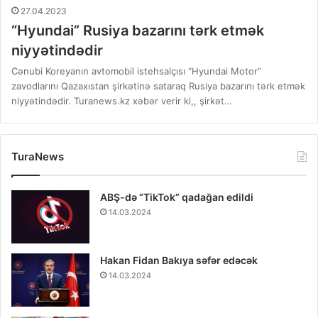
27.04.2023
“Hyundai” Rusiya bazarını tərk etmək
niyyətindədir
Cənubi Koreyanın avtomobil istehsalçısı “Hyundai Motor”
zavodlarını Qazaxıstan şirkətinə sataraq Rusiya bazarını tərk etmək
niyyətindədir. Turanews.kz xəbər verir ki,, şirkət…
TuraNews
ABŞ-də “TikTok” qadağan edildi
14.03.2024
Hakan Fidan Bakıya səfər edəcək
14.03.2024