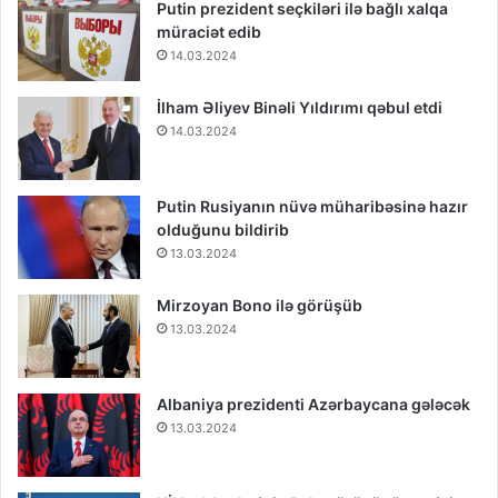
Putin prezident seçkiləri ilə bağlı xalqa
müraciət edib
14.03.2024
İlham Əliyev Binəli Yıldırımı qəbul etdi
14.03.2024
Putin Rusiyanın nüvə müharibəsinə hazır
olduğunu bildirib
13.03.2024
Mirzoyan Bono ilə görüşüb
13.03.2024
Albaniya prezidenti Azərbaycana gələcək
13.03.2024