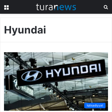
Menu
S
fo
Hyundai
İqtisadiyyat