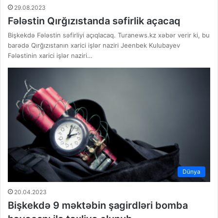
29.08.2023
Fələstin Qırğızıstanda səfirlik açacaq
Bişkekdə Fələstin səfirliyi açıqlacaq. Turanews.kz xəbər verir ki, bu
barədə Qırğızıstanın xarici işlər naziri Jeenbek Kulubayev
Fələstinin xarici işlər naziri…
Dünya
20.04.2023
Bişkekdə 9 məktəbin şagirdləri bomba