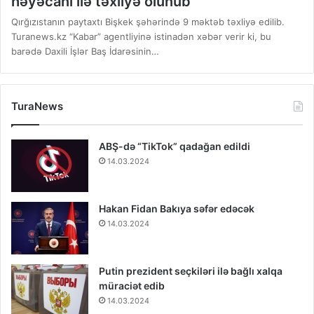
həyəcanı ilə təxliyə olunub
Qırğızıstanın paytaxtı Bişkek şəhərində 9 məktəb təxliyə edilib.
Turanews.kz “Kabar” agentliyinə istinadən xəbər verir ki, bu
barədə Daxili İşlər Baş İdarəsinin…
TuraNews
ABŞ-də “TikTok” qadağan edildi
14.03.2024
Hakan Fidan Bakıya səfər edəcək
14.03.2024
Putin prezident seçkiləri ilə bağlı xalqa
müraciət edib
14.03.2024