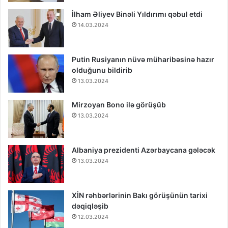
İlham Əliyev Binəli Yıldırımı qəbul etdi
14.03.2024
Putin Rusiyanın nüvə müharibəsinə hazır
olduğunu bildirib
13.03.2024
Mirzoyan Bono ilə görüşüb
13.03.2024
Albaniya prezidenti Azərbaycana gələcək
13.03.2024
XİN rəhbərlərinin Bakı görüşünün tarixi
dəqiqləşib
12.03.2024