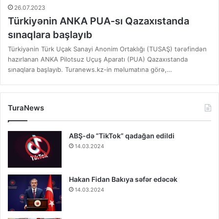
26.07.2023
Türkiyənin ANKA PUA-sı Qazaxıstanda
sınaqlara başlayıb
Türkiyənin Türk Uçak Sanayi Anonim Ortaklığı (TUSAŞ) tərəfindən
hazırlanan ANKA Pilotsuz Uçuş Aparatı (PUA) Qazaxıstanda
sınaqlara başlayıb. Turanews.kz-in məlumatına görə,…
TuraNews
ABŞ-də “TikTok” qadağan edildi
14.03.2024
Hakan Fidan Bakıya səfər edəcək
14.03.2024