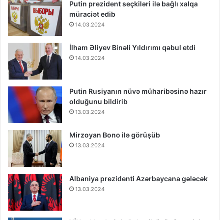
Putin prezident seçkiləri ilə bağlı xalqa
müraciət edib
14.03.2024
İlham Əliyev Binəli Yıldırımı qəbul etdi
14.03.2024
Putin Rusiyanın nüvə müharibəsinə hazır
olduğunu bildirib
13.03.2024
Mirzoyan Bono ilə görüşüb
13.03.2024
Albaniya prezidenti Azərbaycana gələcək
13.03.2024