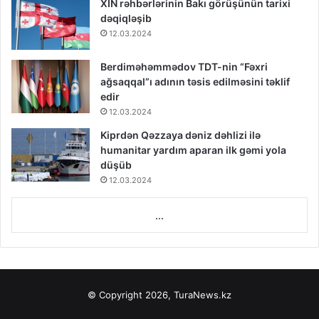
XİN rəhbərlərinin Bakı görüşünün tarixi
dəqiqləşib
12.03.2024
Berdiməhəmmədov TDT-nin “Fəxri
ağsaqqal”ı adının təsis edilməsini təklif
edir
12.03.2024
Kiprdən Qəzzaya dəniz dəhlizi ilə
humanitar yardım aparan ilk gəmi yola
düşüb
12.03.2024
...
© Copyright 2026, TuraNews.kz