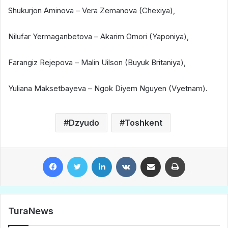
Shukurjon Aminova – Vera Zemanova (Chexiya),
Nilufar Yermaganbetova – Akarim Omori (Yaponiya),
Farangiz Rejepova – Malin Uilson (Buyuk Britaniya),
Yuliana Maksetbayeva – Ngok Diyem Nguyen (Vyetnam).
Dzyudo
Toshkent
Facebook
Twitter
LinkedIn
VKontakte
Share via Email
Print
TuraNews