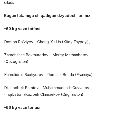
qiladi.
Bugun tatamiga chiqadigan dzyudochilarimiz:
-60 kg vazn toifasi
Doston Roʻziyev – Chong-Yu Lin (Xitoy Taypeyi),
Zamohshari Bekmurodov – Merey Marhanbetov
(Qozogʻiston),
Kamoliddin Baxtiyorov – Romarik Bouda (Fransiya),
Dilshodbek Baratov – Muhammadsolih Quvvatov
(Tojikiston)/Kazibek Chinibekov (Qirgʻiziston).
-66 kg vazn toifasi