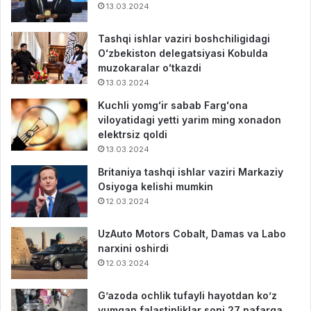
13.03.2024
Tashqi ishlar vaziri boshchiligidagi
Oʻzbekiston delegatsiyasi Kobulda
muzokaralar oʻtkazdi
13.03.2024
Kuchli yomgʻir sabab Fargʻona
viloyatidagi yetti yarim ming xonadon
elektrsiz qoldi
13.03.2024
Britaniya tashqi ishlar vaziri Markaziy
Osiyoga kelishi mumkin
12.03.2024
UzAuto Motors Cobalt, Damas va Labo
narxini oshirdi
12.03.2024
G’azoda ochlik tufayli hayotdan ko’z
yumgan falastinliklar soni 27 nafarga