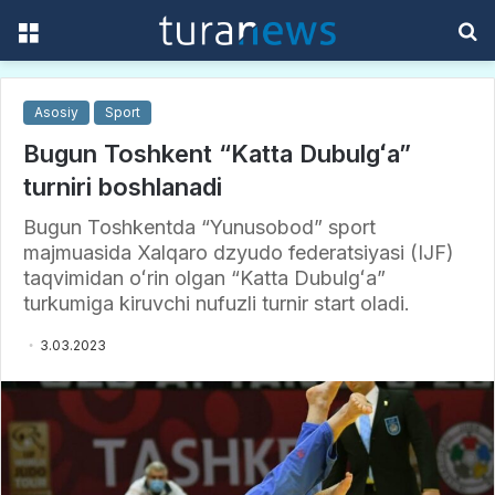
Menu
S
f
Asosiy
Sport
Bugun Toshkent “Katta Dubulgʻa”
turniri boshlanadi
Bugun Toshkentda “Yunusobod” sport
majmuasida Xalqaro dzyudo federatsiyasi (IJF)
taqvimidan oʻrin olgan “Katta Dubulgʻa”
turkumiga kiruvchi nufuzli turnir start oladi.
3.03.2023