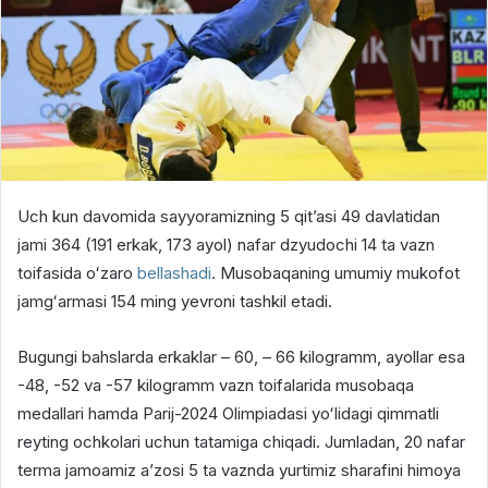
Uch kun davomida sayyoramizning 5 qitʼasi 49 davlatidan
jami 364 (191 erkak, 173 ayol) nafar dzyudochi 14 ta vazn
toifasida oʻzaro
bellashadi
. Musobaqaning umumiy mukofot
jamgʻarmasi 154 ming yevroni tashkil etadi.
Bugungi bahslarda erkaklar – 60, – 66 kilogramm, ayollar esa
-48, -52 va -57 kilogramm vazn toifalarida musobaqa
medallari hamda Parij-2024 Olimpiadasi yoʻlidagi qimmatli
reyting ochkolari uchun tatamiga chiqadi. Jumladan, 20 nafar
terma jamoamiz aʼzosi 5 ta vaznda yurtimiz sharafini himoya