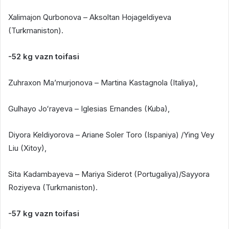
Xalimajon Qurbonova – Aksoltan Hojageldiyeva
(Turkmaniston).
-52 kg vazn toifasi
Zuhraxon Maʼmurjonova – Martina Kastagnola (Italiya),
Gulhayo Joʻrayeva – Iglesias Ernandes (Kuba),
Diyora Keldiyorova – Ariane Soler Toro (Ispaniya) /Ying Vey
Liu (Xitoy),
Sita Kadambayeva – Mariya Siderot (Portugaliya)/Sayyora
Roziyeva (Turkmaniston).
-57 kg vazn toifasi