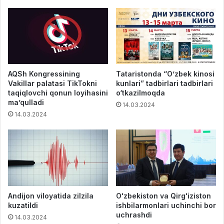
AQSh Kongressining
Tataristonda “O’zbek kinosi
Vakillar palatasi TikTokni
kunlari” tadbirlari tadbirlari
taqiqlovchi qonun loyihasini
o‘tkazilmoqda
ma’qulladi
14.03.2024
14.03.2024
Andijon viloyatida zilzila
Oʻzbekiston va Qirgʻiziston
kuzatildi
ishbilarmonlari uchinchi bor
uchrashdi
14.03.2024