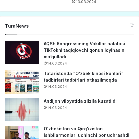
13.03.2024
TuraNews
AQSh Kongressining Vakillar palatasi
TikTokni taqiqlovchi qonun loyihasini
ma’qulladi
14.03.2024
Tataristonda “O’zbek kinosi kunlari”
tadbirlari tadbirlari o‘tkazilmoqda
14.03.2024
Andijon viloyatida zilzila kuzatildi
14.03.2024
Oʻzbekiston va Qirgʻiziston
ishbilarmonlari uchinchi bor uchrashdi