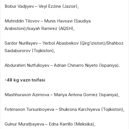
Bobur Vadjiyev – Veyl Ezzine (Jazoir),
Muhriddin Tilovov – Munis Havsavi (Saudiya
Arabistoni)/Isayah Ramirez (AQSH),
Sardor Nurillayev – Yerbol Abasbekov (Qirgʻiziston)/Shahboz
Saidaburorov (Tojikiston),
Abdurahim Nutfulloyev – Adrian Chinarro Niyeto (Ispaniya).
-48 kg vazn toifasi
Mashhuraxon Azimova – Mariya Antona Gomez (Ispaniya),
Fotimaxon Tursunboyeva – Shukrona Karchiyeva (Tojikiston),
Gulnur Muratbayeva – Edna Karrillo (Meksika),