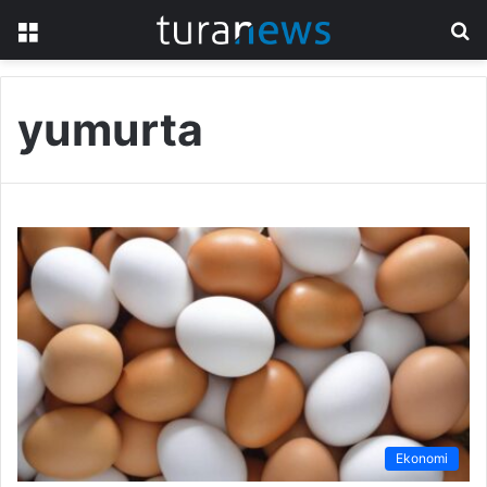
Menü
A
y
...
yumurta
Ekonomi