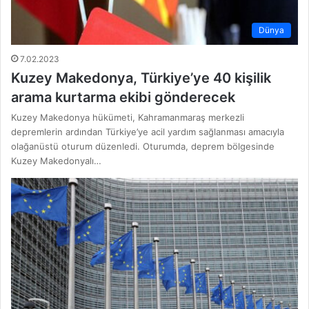
Dünya
7.02.2023
Kuzey Makedonya, Türkiye’ye 40 kişilik
arama kurtarma ekibi gönderecek
Kuzey Makedonya hükümeti, Kahramanmaraş merkezli
depremlerin ardından Türkiye’ye acil yardım sağlanması amacıyla
olağanüstü oturum düzenledi. Oturumda, deprem bölgesinde
Kuzey Makedonyalı…