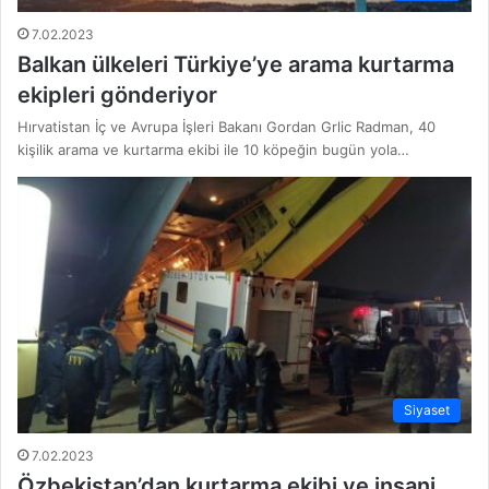
7.02.2023
Balkan ülkeleri Türkiye’ye arama kurtarma
ekipleri gönderiyor
Hırvatistan İç ve Avrupa İşleri Bakanı Gordan Grlic Radman, 40
kişilik arama ve kurtarma ekibi ile 10 köpeğin bugün yola…
Siyaset
7.02.2023
Özbekistan’dan kurtarma ekibi ve insani