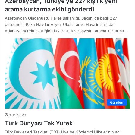
Azerbaycan, Türkiye’ye 227 kişilik yeni
arama kurtarma ekibi gönderdi
Azerbaycan Olağanüstü Haller Bakanlığı, Bakanlığa bağlı 227
personelin Bakü Haydar Aliyev Uluslararası Havalimanı’ndan
Adana’ya hareket ettiğini duyurdu. Azerbaycan, arama kurtarma…
Gündem
8.02.2023
Türk Dünyası Tek Yürek
Türk Devletleri Teşkilatı (TDT) Üye ve Gözlemci Ülkelerinin acil