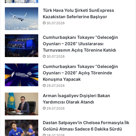
Türk Hava Yolu Şirketi SunExpress
Kazakistan Seferlerine Başlıyor
30.07.2026
Cumhurbaşkanı Tokayev “Geleceğin
Oyunları – 2026” Uluslararası
Turnuvasının Açılış Törenine Katıldı
30.07.2026
Cumhurbaşkanı Tokayev “Geleceğin
Oyunları – 2026” Açılış Töreninde
Konuşma Yapacak
29.07.2026
Arman İsagaliyev Dışişleri Bakan
Yardımcısı Olarak Atandı
29.07.2026
Dastan Satpayev’in Chelsea Formasıyla İlk
Golünü Atması Sadece 6 Dakika Sürdü
28.07.2026