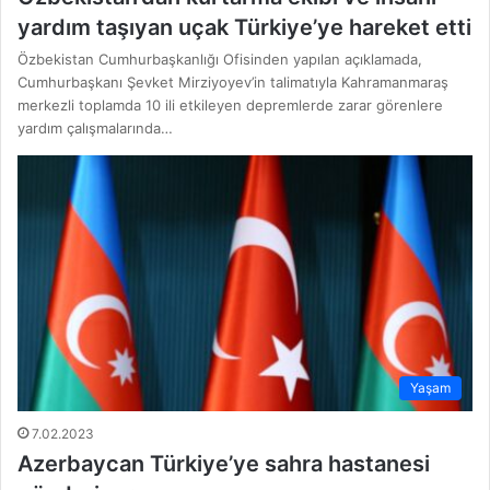
yardım taşıyan uçak Türkiye’ye hareket etti
Özbekistan Cumhurbaşkanlığı Ofisinden yapılan açıklamada,
Cumhurbaşkanı Şevket Mirziyoyev’in talimatıyla Kahramanmaraş
merkezli toplamda 10 ili etkileyen depremlerde zarar görenlere
yardım çalışmalarında…
Yaşam
7.02.2023
Azerbaycan Türkiye’ye sahra hastanesi