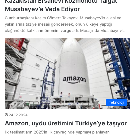
Kazakistan Efsanevi Kozmonotu Talgat
Musabayev’e Veda Ediyor
Cumhurbaşkanı Kasım Cömert Tokayev, Musabayev’in ailesi ve
yakınlarına taziye mesajı göndererek, onun ülkeye yaptığı
olağanüstü katkıların önemini vurguladı. Mesajında Musabayev’i…
Teknoloji
24.12.2024
Amazon, uydu üretimini Türkiye’ye taşıyor
İlk teslimatların 2025’in ilk çeyreğinde yapmayı planlayan