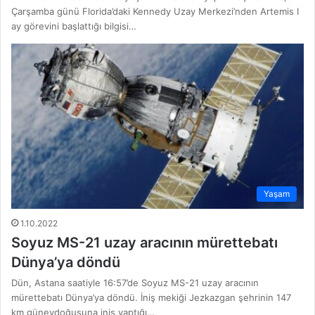
Çarşamba günü Florida’daki Kennedy Uzay Merkezi’nden Artemis I
ay görevini başlattığı bilgisi…
Yaşam
1.10.2022
Soyuz MS-21 uzay aracının mürettebatı
Dünya’ya döndü
Dün, Astana saatiyle 16:57’de Soyuz MS-21 uzay aracının
mürettebatı Dünya’ya döndü. İniş mekiği Jezkazgan şehrinin 147
km güneydoğusuna iniş yaptığı…