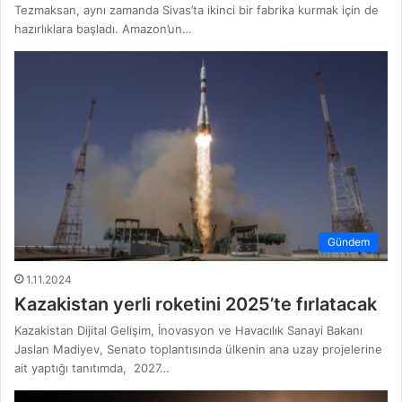
Tezmaksan, aynı zamanda Sivas’ta ikinci bir fabrika kurmak için de
hazırlıklara başladı. Amazon’un…
Gündem
1.11.2024
Kazakistan yerli roketini 2025’te fırlatacak
Kazakistan Dijital Gelişim, İnovasyon ve Havacılık Sanayi Bakanı
Jaslan Madiyev, Senato toplantısında ülkenin ana uzay projelerine
ait yaptığı tanıtımda, 2027…