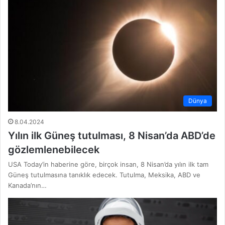
Dünya
8.04.2024
Yılın ilk Güneş tutulması, 8 Nisan’da ABD’de
gözlemlenebilecek
USA Today’in haberine göre, birçok insan, 8 Nisan’da yılın ilk tam
Güneş tutulmasına tanıklık edecek. Tutulma, Meksika, ABD ve
Kanada’nın…