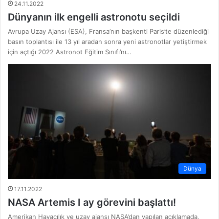
24.11.2022
Dünyanın ilk engelli astronotu seçildi
Avrupa Uzay Ajansı (ESA), Fransa’nın başkenti Paris’te düzenlediği
basın toplantısı ile 13 yıl aradan sonra yeni astronotlar yetiştirmek
için açtığı 2022 Astronot Eğitim Sınıfı’nı…
Dünya
17.11.2022
NASA Artemis I ay görevini başlattı!
Amerikan Havacılık ve uzay ajansı NASA’dan yapılan açıklamada,