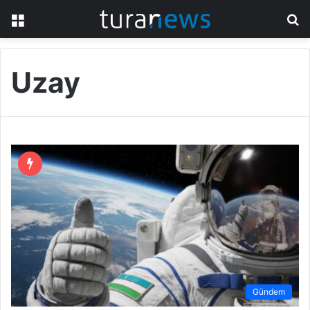
Menü
A
y
...
Uzay
Gündem