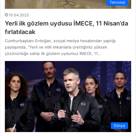
Teknoloji
10.04.2023
Yerli ilk gözlem uydusu İMECE, 11 Nisan’da
fırlatılacak
Cumhurbaşkanı Erdoğan, sosyal medya hesabından yaptığı
paylaşımda, “Yerli ve milli imkanlarla ürettiğimiz yüksek
çözünürlüğe sahip ilk gözlem uydumuz İMECE, 11…
Dünya