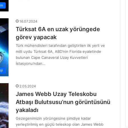
em
16.07.2024
Türksat 6A en uzak yörüngede
görev yapacak
Türk mühendisleri tarafından geliştirilen ilk yerli ve
milli uydu Türksat 6A, ABD’nin Florida eyaletinde
bulunan Cape Canaveral Uzay Kuvvetleri
İstasyonu’ndan…
ji
2.05.2024
James Webb Uzay Teleskobu
Atbaşı Bulutsusu’nun görüntüsünü
yakaladı
Gezegenimizin yörüngesine şimdiye kadar
yerleştirilmiş en güçlü teleskop olan James Webb