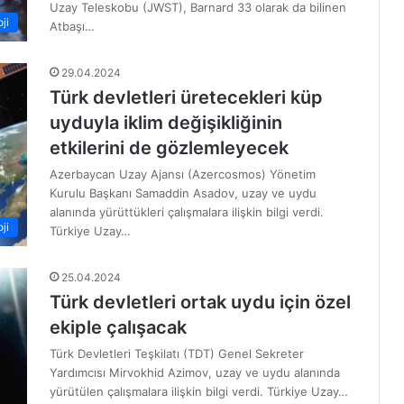
Uzay Teleskobu (JWST), Barnard 33 olarak da bilinen
ji
Atbaşı…
29.04.2024
Türk devletleri üretecekleri küp
uyduyla iklim değişikliğinin
etkilerini de gözlemleyecek
Azerbaycan Uzay Ajansı (Azercosmos) Yönetim
Kurulu Başkanı Samaddin Asadov, uzay ve uydu
alanında yürüttükleri çalışmalara ilişkin bilgi verdi.
ji
Türkiye Uzay…
25.04.2024
Türk devletleri ortak uydu için özel
ekiple çalışacak
Türk Devletleri Teşkilatı (TDT) Genel Sekreter
Yardımcısı Mirvokhid Azimov, uzay ve uydu alanında
yürütülen çalışmalara ilişkin bilgi verdi. Türkiye Uzay…