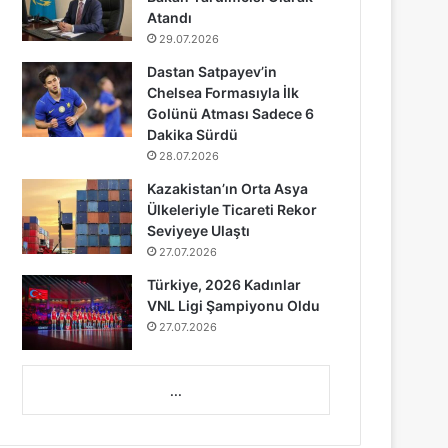
Atandı
29.07.2026
Dastan Satpayev’in
Chelsea Formasıyla İlk
Golünü Atması Sadece 6
Dakika Sürdü
28.07.2026
Kazakistan’ın Orta Asya
Ülkeleriyle Ticareti Rekor
Seviyeye Ulaştı
27.07.2026
Türkiye, 2026 Kadınlar
VNL Ligi Şampiyonu Oldu
27.07.2026
...