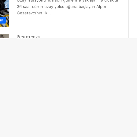
36 saat süren uzay yolculuğuna başlayan Alper
Gezeravcı’nın ilk…
em
26.01.2024
İlk Türk astronot Gezeravcı,
uzayda yemek yediği fotoğrafı
paylaştı
Gezeravcı, X sosyal medya hesabından Lopez-Alegria
ile fotoğrafını paylaşarak “Uluslararası Uzay
İstasyonu’nda Commander Michael ile yemek keyfi!”
em
ifadesini kullandı. Lopez-Alegria…
24.01.2024
Kazak astronot Ayımbetov, ilk Türk
astronot Gezeravcı’nın uzay
yolculuğunu değerlendirdi