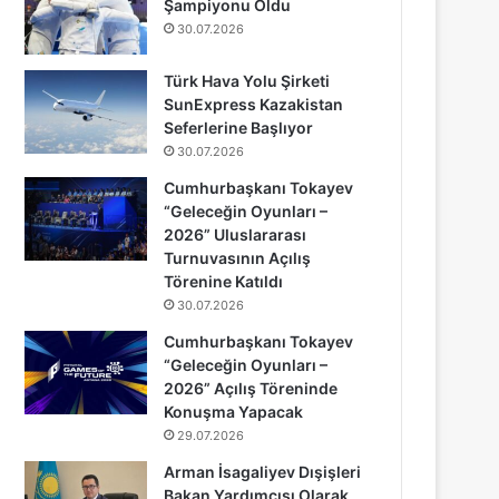
Şampiyonu Oldu
30.07.2026
Türk Hava Yolu Şirketi
SunExpress Kazakistan
Seferlerine Başlıyor
30.07.2026
Cumhurbaşkanı Tokayev
“Geleceğin Oyunları –
2026” Uluslararası
Turnuvasının Açılış
Törenine Katıldı
30.07.2026
Cumhurbaşkanı Tokayev
“Geleceğin Oyunları –
2026” Açılış Töreninde
Konuşma Yapacak
29.07.2026
Arman İsagaliyev Dışişleri
Bakan Yardımcısı Olarak