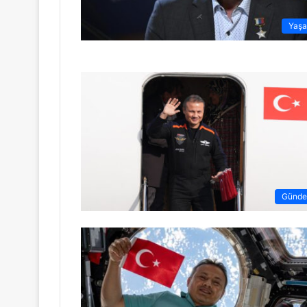
Yaş
Günd