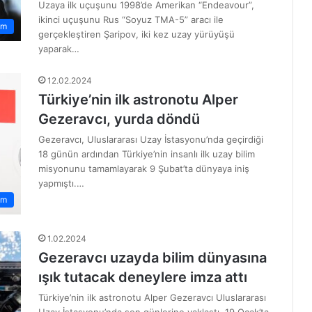
Uzaya ilk uçuşunu 1998’de Amerikan “Endeavour”,
ikinci uçuşunu Rus “Soyuz TMA-5” aracı ile
am
gerçekleştiren Şaripov, iki kez uzay yürüyüşü
yaparak…
12.02.2024
Türkiye’nin ilk astronotu Alper
Gezeravcı, yurda döndü
Gezeravcı, Uluslararası Uzay İstasyonu’nda geçirdiği
18 günün ardından Türkiye’nin insanlı ilk uzay bilim
misyonunu tamamlayarak 9 Şubat’ta dünyaya iniş
yapmıştı.…
em
1.02.2024
Gezeravcı uzayda bilim dünyasına
ışık tutacak deneylere imza attı
Türkiye’nin ilk astronotu Alper Gezeravcı Uluslararası
Uzay İstasyonu’nda son günlerine yaklaştı. 19 Ocak’ta