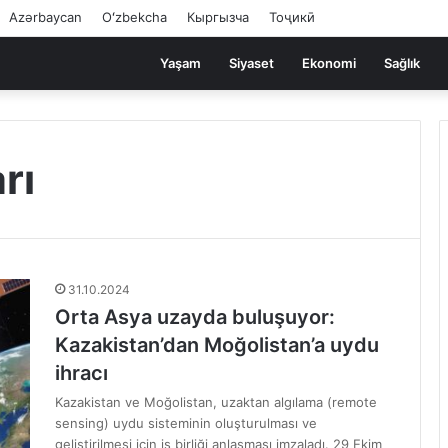
Azərbaycan
Oʻzbekcha
Кыргызча
Тоҷикӣ
Yaşam
Siyaset
Ekonomi
Sağlık
rı
31.10.2024
Orta Asya uzayda buluşuyor:
Kazakistan’dan Moğolistan’a uydu
ihracı
Kazakistan ve Moğolistan, uzaktan algılama (remote
sensing) uydu sisteminin oluşturulması ve
geliştirilmesi için iş birliği anlaşması imzaladı. 29 Ekim