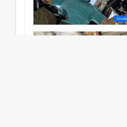
Günd
Günd