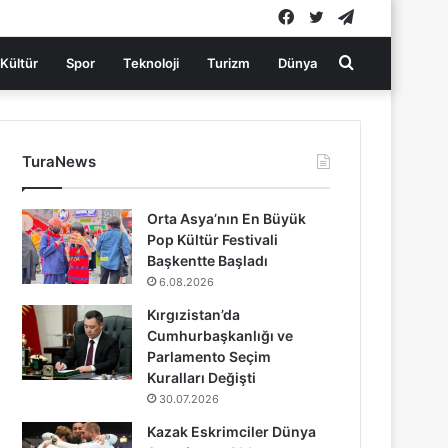
Facebook
Twitter
Telegram
Arama
Kültür
Spor
Teknoloji
Turizm
Dünya
yap
TuraNews
...
Orta Asya’nın En Büyük
Pop Kültür Festivali
Başkentte Başladı
6.08.2026
Kırgızistan’da
Cumhurbaşkanlığı ve
Parlamento Seçim
Kuralları Değişti
30.07.2026
Kazak Eskrimciler Dünya