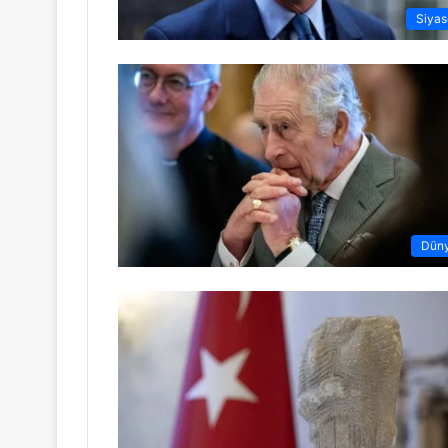
Siyas
Dün