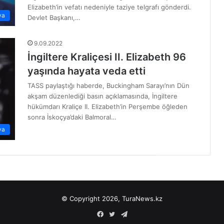
Elizabeth’in vefatı nedeniyle taziye telgrafı gönderdi.
ya
Devlet Başkanı,…
9.09.2022
İngiltere Kraliçesi II. Elizabeth 96
yaşında hayata veda etti
TASS paylaştığı haberde, Buckingham Sarayı’nın Dün
akşam düzenlediği basın açıklamasında, İngiltere
hükümdarı Kraliçe II. Elizabeth’in Perşembe öğleden
sonra İskoçya’daki Balmoral…
ya
© Copyright 2026, TuraNews.kz
Facebook
Twitter
Telegram