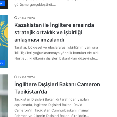
ık
görüşme gerçekleştirdi.…
25.04.2024
Kazakistan ile İngiltere arasında
stratejik ortaklık ve işbirliği
anlaşması imzalandı
Taraflar, bölgesel ve uluslararası işbirliğinin yanı sıra
ikili ilişkileri yoğunlaştırmaya yönelik konuları ele aldı.
Nurtleu, iki ülkenin dışişleri bakanlıkları düzeyinde…
et
22.04.2024
İngilitere Dışişleri Bakanı Cameron
Tacikistan’da
Tacikistan Dışişleri Bakanlığı tarafından yapılan
açıklamada, İngiltere Dışişleri Bakanı David
Cameron’ın, Tacikistan Cumhurbaşkanı İmamali
Rahmon ve ülkenin Dışişleri Bakanı Sirojiddin…