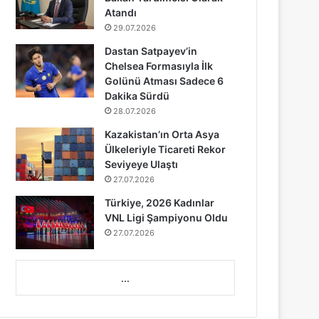
Atandı
29.07.2026
Dastan Satpayev’in
Chelsea Formasıyla İlk
Golünü Atması Sadece 6
Dakika Sürdü
28.07.2026
Kazakistan’ın Orta Asya
Ülkeleriyle Ticareti Rekor
Seviyeye Ulaştı
27.07.2026
Türkiye, 2026 Kadınlar
VNL Ligi Şampiyonu Oldu
27.07.2026
...