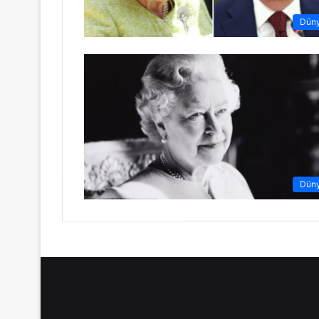
Dün
Dün