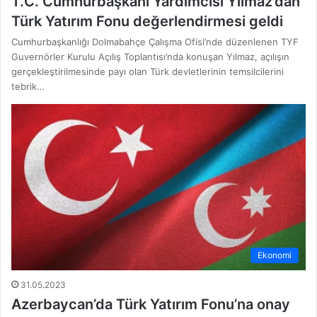
T.C. Cumhurbaşkanı Yardımcısı Yılmaz’dan
Türk Yatırım Fonu değerlendirmesi geldi
Cumhurbaşkanlığı Dolmabahçe Çalışma Ofisi’nde düzenlenen TYF
Guvernörler Kurulu Açılış Toplantısı’nda konuşan Yılmaz, açılışın
gerçekleştirilmesinde payı olan Türk devletlerinin temsilcilerini
tebrik…
Ekonomi
31.05.2023
Azerbaycan’da Türk Yatırım Fonu’na onay