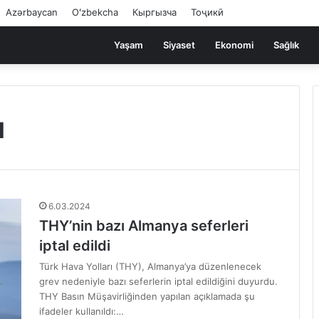
Azərbaycan
Oʻzbekcha
Кыргызча
Тоҷикӣ
Yaşam
Siyaset
Ekonomi
Sağlık
ı
6.03.2024
THY’nin bazı Almanya seferleri
iptal edildi
Türk Hava Yolları (THY), Almanya’ya düzenlenecek
grev nedeniyle bazı seferlerin iptal edildiğini duyurdu.
THY Basın Müşavirliğinden yapılan açıklamada şu
ifadeler kullanıldı:…