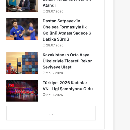
Atandı
29.07.2026
Dastan Satpayev’in
Chelsea Formasıyla İlk
Golünü Atması Sadece 6
Dakika Sürdü
28.07.2026
Kazakistan’ın Orta Asya
Ülkeleriyle Ticareti Rekor
Seviyeye Ulaştı
27.07.2026
Türkiye, 2026 Kadınlar
VNL Ligi Şampiyonu Oldu
27.07.2026
...