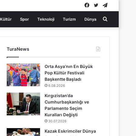
Facebook
Twitter
Telegram
Arama
Kültür
Spor
Teknoloji
Turizm
Dünya
yap
TuraNews
...
Orta Asya’nın En Büyük
Pop Kültür Festivali
Başkentte Başladı
6.08.2026
Kırgızistan’da
Cumhurbaşkanlığı ve
Parlamento Seçim
Kuralları Değişti
30.07.2026
Kazak Eskrimciler Dünya