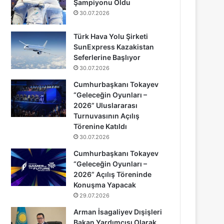
Şampiyonu Oldu
30.07.2026
Türk Hava Yolu Şirketi
SunExpress Kazakistan
Seferlerine Başlıyor
30.07.2026
Cumhurbaşkanı Tokayev
“Geleceğin Oyunları –
2026” Uluslararası
Turnuvasının Açılış
Törenine Katıldı
30.07.2026
Cumhurbaşkanı Tokayev
“Geleceğin Oyunları –
2026” Açılış Töreninde
Konuşma Yapacak
29.07.2026
Arman İsagaliyev Dışişleri
Bakan Yardımcısı Olarak