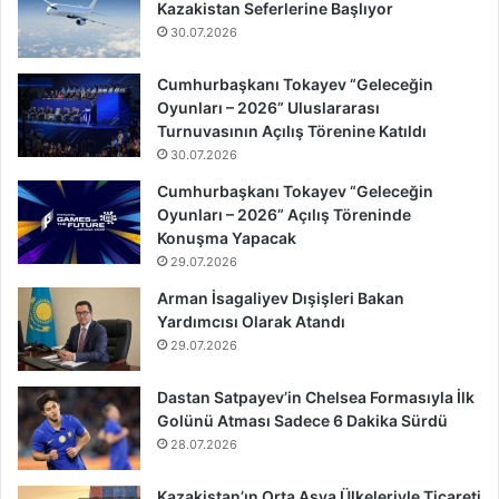
Kazakistan Seferlerine Başlıyor
30.07.2026
Cumhurbaşkanı Tokayev “Geleceğin
Oyunları – 2026” Uluslararası
Turnuvasının Açılış Törenine Katıldı
30.07.2026
Cumhurbaşkanı Tokayev “Geleceğin
Oyunları – 2026” Açılış Töreninde
Konuşma Yapacak
29.07.2026
Arman İsagaliyev Dışişleri Bakan
Yardımcısı Olarak Atandı
29.07.2026
Dastan Satpayev’in Chelsea Formasıyla İlk
Golünü Atması Sadece 6 Dakika Sürdü
28.07.2026
Kazakistan’ın Orta Asya Ülkeleriyle Ticareti