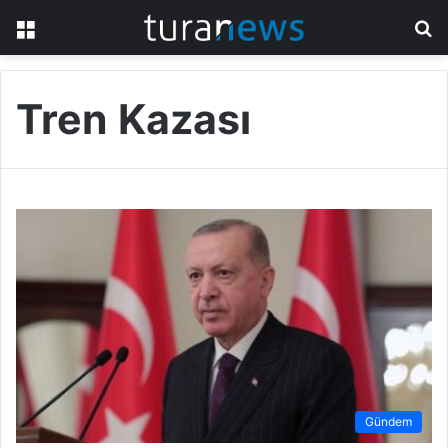
Menü
A
y
...
Tren Kazası
Gündem