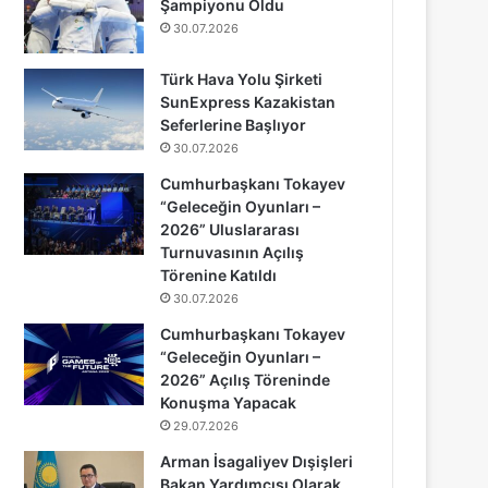
Şampiyonu Oldu
30.07.2026
Türk Hava Yolu Şirketi
SunExpress Kazakistan
Seferlerine Başlıyor
30.07.2026
Cumhurbaşkanı Tokayev
“Geleceğin Oyunları –
2026” Uluslararası
Turnuvasının Açılış
Törenine Katıldı
30.07.2026
Cumhurbaşkanı Tokayev
“Geleceğin Oyunları –
2026” Açılış Töreninde
Konuşma Yapacak
29.07.2026
Arman İsagaliyev Dışişleri
Bakan Yardımcısı Olarak