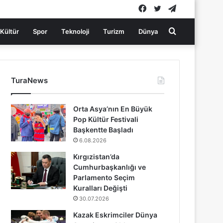
Facebook
Twitter
Telegram
Arama
Kültür
Spor
Teknoloji
Turizm
Dünya
yap
TuraNews
...
Orta Asya’nın En Büyük
Pop Kültür Festivali
Başkentte Başladı
6.08.2026
Kırgızistan’da
Cumhurbaşkanlığı ve
Parlamento Seçim
Kuralları Değişti
30.07.2026
Kazak Eskrimciler Dünya