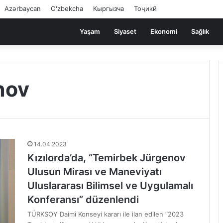
Azərbaycan
Oʻzbekcha
Кыргызча
Тоҷикӣ
Yaşam
Siyaset
Ekonomi
Sağlık
nov
14.04.2023
Kızılorda’da, “Temirbek Jürgenov
Ulusun Mirası ve Maneviyatı
Uluslararası Bilimsel ve Uygulamalı
Konferansı” düzenlendi
TÜRKSOY Daimî Konseyi kararı ile ilan edilen “2023