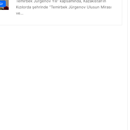
Temirbek Jürgenov Yılı” kapsamında, Kazakistan’ın
ür
Kızılorda şehrinde “Temirbek Jürgenov Ulusun Mirası
ve…