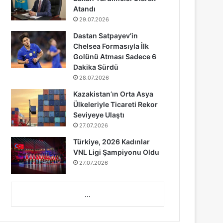
Atandı
29.07.2026
Dastan Satpayev’in
Chelsea Formasıyla İlk
Golünü Atması Sadece 6
Dakika Sürdü
28.07.2026
Kazakistan’ın Orta Asya
Ülkeleriyle Ticareti Rekor
Seviyeye Ulaştı
27.07.2026
Türkiye, 2026 Kadınlar
VNL Ligi Şampiyonu Oldu
27.07.2026
...