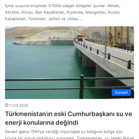
İçme suyuna erişimde %100’e ulaşan bölgeler şunlar: Almatı,
Aktöbe, Atırau, Batı Kazakistan, Kızılorda, Mangıstau, Kuzey
Kazakistan, Türkistan, Jetisū ve Ulıtau.…
Siyaset
11.03.2025
Türkmenistan’ın eski Cumhurbaşkanı su ve
enerji konularına değindi
Devlet ajansı TDH’ye verdiği röportajda su kıtlığının bölge için
büyük bir sorun olduğunu vurguladı. Türkmenistan, üç temel ilkeye