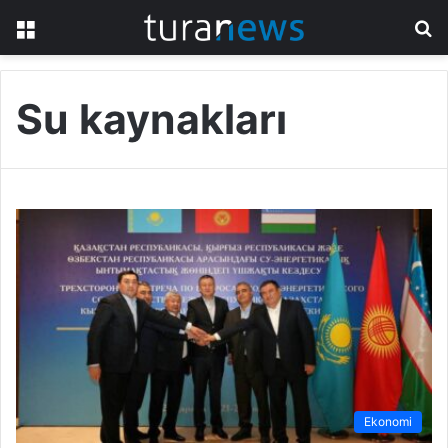
Menü
A
y
...
Su kaynakları
Ekonomi