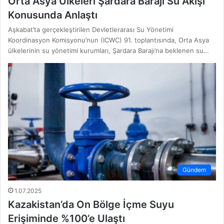
Orta Asya Ülkeleri Şardara Barajı Su Akışı
Konusunda Anlaştı
Aşkabat’ta gerçekleştirilen Devletlerarası Su Yönetimi
Koordinasyon Komisyonu’nun (ICWC) 91. toplantısında, Orta Asya
ülkelerinin su yönetimi kurumları, Şardara Barajı’na beklenen su…
Gündem
1.07.2025
Kazakistan’da On Bölge İçme Suyu
Erişiminde %100’e Ulaştı