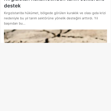
destek
Kırgızistan’da hükümet, bölgede görülen kuraklık ve olası gıda krizi
nedeniyle bu yıl tarım sektörüne yönelik desteğini arttırdı. Yıl
başından bu…
Ba
dö
tu
Dünya
23.08.2023
Kazakistan’ın güneyinde sulama suyu
eksikliği nedeniyle acil durum ilan edildi