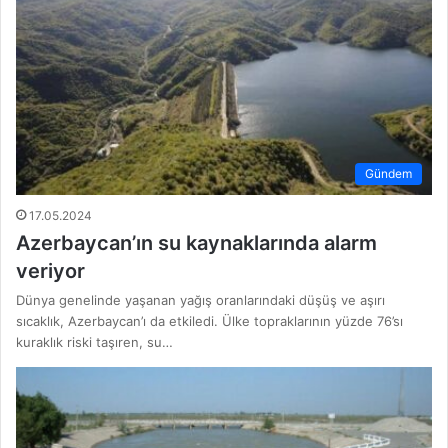
Gündem
17.05.2024
Azerbaycan’ın su kaynaklarında alarm
veriyor
Dünya genelinde yaşanan yağış oranlarındaki düşüş ve aşırı
sıcaklık, Azerbaycan’ı da etkiledi. Ülke topraklarının yüzde 76’sı
kuraklık riski taşıren, su…