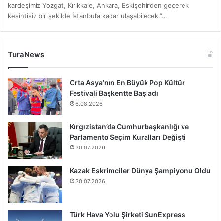
kardeşimiz Yozgat, Kırıkkale, Ankara, Eskişehir’den geçerek
kesintisiz bir şekilde İstanbul’a kadar ulaşabilecek.”…
TuraNews
Orta Asya’nın En Büyük Pop Kültür
Festivali Başkentte Başladı
6.08.2026
Kırgızistan’da Cumhurbaşkanlığı ve
Parlamento Seçim Kuralları Değişti
30.07.2026
Kazak Eskrimciler Dünya Şampiyonu Oldu
30.07.2026
Türk Hava Yolu Şirketi SunExpress