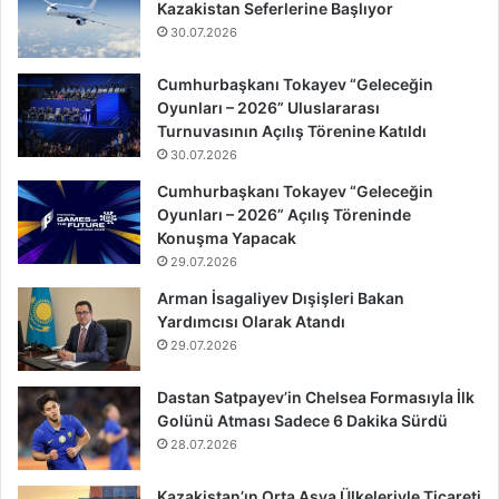
Kazakistan Seferlerine Başlıyor
30.07.2026
Cumhurbaşkanı Tokayev “Geleceğin
Oyunları – 2026” Uluslararası
Turnuvasının Açılış Törenine Katıldı
30.07.2026
Cumhurbaşkanı Tokayev “Geleceğin
Oyunları – 2026” Açılış Töreninde
Konuşma Yapacak
29.07.2026
Arman İsagaliyev Dışişleri Bakan
Yardımcısı Olarak Atandı
29.07.2026
Dastan Satpayev’in Chelsea Formasıyla İlk
Golünü Atması Sadece 6 Dakika Sürdü
28.07.2026
Kazakistan’ın Orta Asya Ülkeleriyle Ticareti