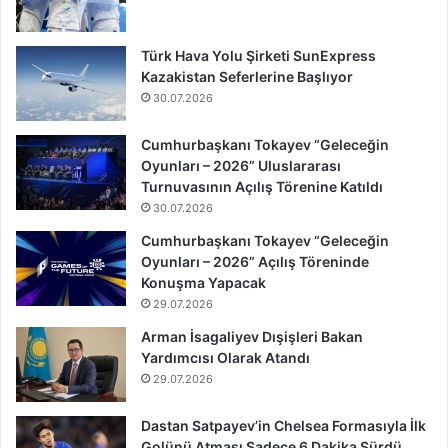
Türk Hava Yolu Şirketi SunExpress
Kazakistan Seferlerine Başlıyor
30.07.2026
Cumhurbaşkanı Tokayev “Geleceğin
Oyunları – 2026” Uluslararası
Turnuvasının Açılış Törenine Katıldı
30.07.2026
Cumhurbaşkanı Tokayev “Geleceğin
Oyunları – 2026” Açılış Töreninde
Konuşma Yapacak
29.07.2026
Arman İsagaliyev Dışişleri Bakan
Yardımcısı Olarak Atandı
29.07.2026
Dastan Satpayev’in Chelsea Formasıyla İlk
Golünü Atması Sadece 6 Dakika Sürdü