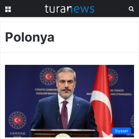
Menü
A
y
...
Polonya
Siyaset