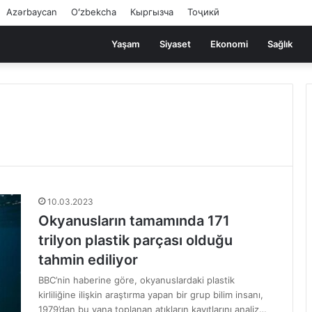
Azərbaycan
Oʻzbekcha
Кыргызча
Тоҷикӣ
Yaşam
Siyaset
Ekonomi
Sağlık
10.03.2023
Okyanusların tamamında 171
trilyon plastik parçası olduğu
tahmin ediliyor
BBC’nin haberine göre, okyanuslardaki plastik
kirliliğine ilişkin araştırma yapan bir grup bilim insanı,
1979’dan bu yana toplanan atıkların kayıtlarını analiz…