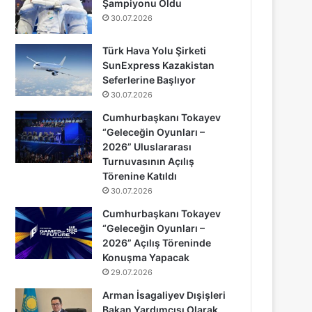
Şampiyonu Oldu
30.07.2026
Türk Hava Yolu Şirketi
SunExpress Kazakistan
Seferlerine Başlıyor
30.07.2026
Cumhurbaşkanı Tokayev
“Geleceğin Oyunları –
2026” Uluslararası
Turnuvasının Açılış
Törenine Katıldı
30.07.2026
Cumhurbaşkanı Tokayev
“Geleceğin Oyunları –
2026” Açılış Töreninde
Konuşma Yapacak
29.07.2026
Arman İsagaliyev Dışişleri
Bakan Yardımcısı Olarak