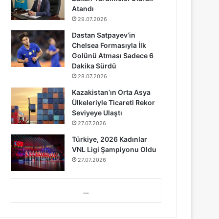
Atandı
29.07.2026
Dastan Satpayev’in
Chelsea Formasıyla İlk
Golünü Atması Sadece 6
Dakika Sürdü
28.07.2026
Kazakistan’ın Orta Asya
Ülkeleriyle Ticareti Rekor
Seviyeye Ulaştı
27.07.2026
Türkiye, 2026 Kadınlar
VNL Ligi Şampiyonu Oldu
27.07.2026
...