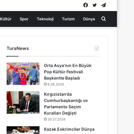
Facebook
Twitter
Telegram
Arama
Kültür
Spor
Teknoloji
Turizm
Dünya
yap
TuraNews
...
Orta Asya’nın En Büyük
Pop Kültür Festivali
Başkentte Başladı
6.08.2026
Kırgızistan’da
Cumhurbaşkanlığı ve
Parlamento Seçim
Kuralları Değişti
30.07.2026
Kazak Eskrimciler Dünya