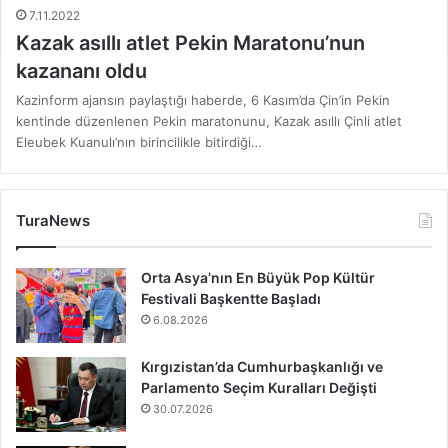
7.11.2022
Kazak asıllı atlet Pekin Maratonu’nun
kazananı oldu
Kazinform ajansın paylaştığı haberde, 6 Kasım’da Çin’in Pekin
kentinde düzenlenen Pekin maratonunu, Kazak asıllı Çinli atlet
Eleubek Kuanulı’nın birincilikle bitirdiği…
TuraNews
Orta Asya’nın En Büyük Pop Kültür
Festivali Başkentte Başladı
6.08.2026
Kırgızistan’da Cumhurbaşkanlığı ve
Parlamento Seçim Kuralları Değişti
30.07.2026