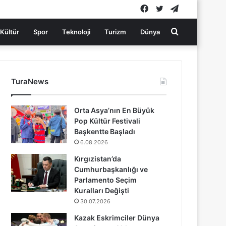
Facebook
Twitter
Telegram
Arama
Kültür
Spor
Teknoloji
Turizm
Dünya
yap
TuraNews
...
Orta Asya’nın En Büyük
Pop Kültür Festivali
Başkentte Başladı
6.08.2026
Kırgızistan’da
Cumhurbaşkanlığı ve
Parlamento Seçim
Kuralları Değişti
30.07.2026
Kazak Eskrimciler Dünya