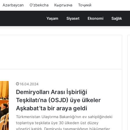
Azərbaycan
Oʻzbekcha
Кыргызча
Тоҷикӣ
Yaşam
Siyaset
Ekonomi
Sağlık
16.04.2024
Demiryolları Arası İşbirliği
Teşkilatı’na (OSJD) üye ülkeler
Aşkabat’ta bir araya geldi
Türkmenistan Ulaştırma Bakanlığı’nın ev sahipliğindeki
toplantıya teşkilata üye 30 ülkeden üst düzey
yönetici katıldı. Demiryolu taşımacılığının hükümetler