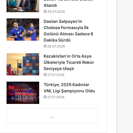
Atandı
29.07.2026
Dastan Satpayev’in
Chelsea Formasıyla İlk
Golünü Atması Sadece 6
Dakika Sürdü
28.07.2026
Kazakistan’ın Orta Asya
Ülkeleriyle Ticareti Rekor
Seviyeye Ulaştı
27.07.2026
Türkiye, 2026 Kadınlar
VNL Ligi Şampiyonu Oldu
27.07.2026
...