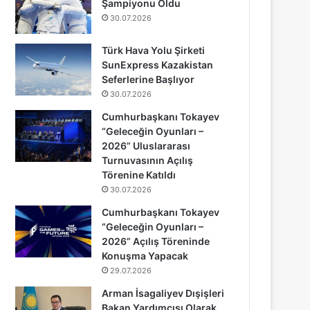
Şampiyonu Oldu
30.07.2026
Türk Hava Yolu Şirketi
SunExpress Kazakistan
Seferlerine Başlıyor
30.07.2026
Cumhurbaşkanı Tokayev
“Geleceğin Oyunları –
2026” Uluslararası
Turnuvasının Açılış
Törenine Katıldı
30.07.2026
Cumhurbaşkanı Tokayev
“Geleceğin Oyunları –
2026” Açılış Töreninde
Konuşma Yapacak
29.07.2026
Arman İsagaliyev Dışişleri
Bakan Yardımcısı Olarak