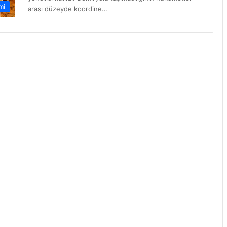
mi
arası düzeyde koordine…