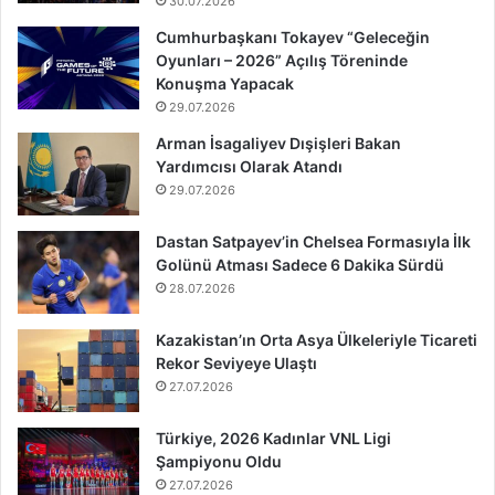
30.07.2026
Cumhurbaşkanı Tokayev “Geleceğin
Oyunları – 2026” Açılış Töreninde
Konuşma Yapacak
29.07.2026
Arman İsagaliyev Dışişleri Bakan
Yardımcısı Olarak Atandı
29.07.2026
Dastan Satpayev’in Chelsea Formasıyla İlk
Golünü Atması Sadece 6 Dakika Sürdü
28.07.2026
Kazakistan’ın Orta Asya Ülkeleriyle Ticareti
Rekor Seviyeye Ulaştı
27.07.2026
Türkiye, 2026 Kadınlar VNL Ligi
Şampiyonu Oldu
27.07.2026