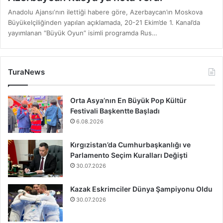
Anadolu Ajansı‘nın ilettiği habere göre, Azerbaycan’ın Moskova
Büyükelçiliğinden yapılan açıklamada, 20-21 Ekim’de 1. Kanal’da
yayımlanan “Büyük Oyun” isimli programda Rus…
TuraNews
Orta Asya’nın En Büyük Pop Kültür
Festivali Başkentte Başladı
6.08.2026
Kırgızistan’da Cumhurbaşkanlığı ve
Parlamento Seçim Kuralları Değişti
30.07.2026
Kazak Eskrimciler Dünya Şampiyonu Oldu
30.07.2026