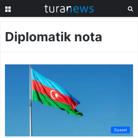
Menü
A
y
...
Diplomatik nota
Siyaset