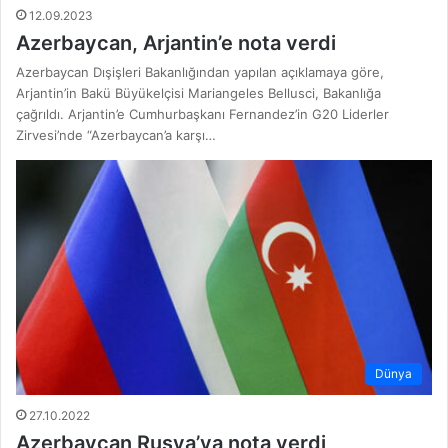
12.09.2023
Azerbaycan, Arjantin’e nota verdi
Azerbaycan Dışişleri Bakanlığından yapılan açıklamaya göre,
Arjantin’in Bakü Büyükelçisi Mariangeles Bellusci, Bakanlığa
çağrıldı. Arjantin’e Cumhurbaşkanı Fernandez’in G20 Liderler
Zirvesi’nde “Azerbaycan’a karşı…
Dünya
27.10.2022
Azerbaycan Rusya’ya nota verdi