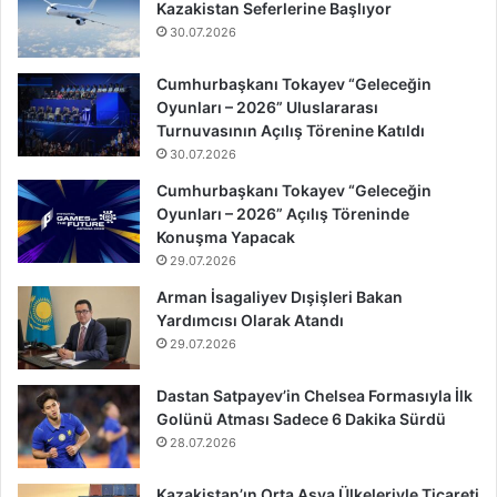
Kazakistan Seferlerine Başlıyor
30.07.2026
Cumhurbaşkanı Tokayev “Geleceğin
Oyunları – 2026” Uluslararası
Turnuvasının Açılış Törenine Katıldı
30.07.2026
Cumhurbaşkanı Tokayev “Geleceğin
Oyunları – 2026” Açılış Töreninde
Konuşma Yapacak
29.07.2026
Arman İsagaliyev Dışişleri Bakan
Yardımcısı Olarak Atandı
29.07.2026
Dastan Satpayev’in Chelsea Formasıyla İlk
Golünü Atması Sadece 6 Dakika Sürdü
28.07.2026
Kazakistan’ın Orta Asya Ülkeleriyle Ticareti