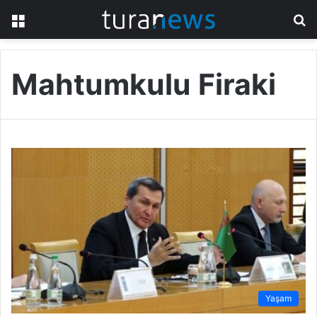
Menü
A
y
...
Mahtumkulu Firaki
Yaşam