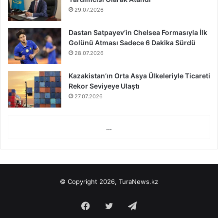
29.07.2026
Dastan Satpayev’in Chelsea Formasıyla İlk
Golünü Atması Sadece 6 Dakika Sürdü
28.07.2026
Kazakistan’ın Orta Asya Ülkeleriyle Ticareti
Rekor Seviyeye Ulaştı
27.07.2026
...
© Copyright 2026, TuraNews.kz
Facebook
Twitter
Telegram