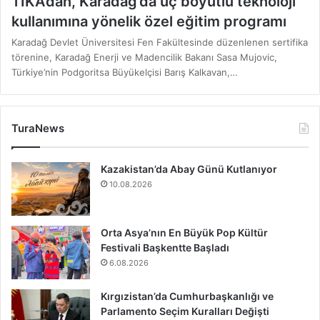
TİKA’dan, Karadağ’da üç boyutlu teknoloji
kullanımına yönelik özel eğitim programı
Karadağ Devlet Üniversitesi Fen Fakültesinde düzenlenen sertifika
törenine, Karadağ Enerji ve Madencilik Bakanı Sasa Mujovic,
Türkiye’nin Podgoritsa Büyükelçisi Barış Kalkavan,…
TuraNews
Kazakistan’da Abay Günü Kutlanıyor
10.08.2026
Orta Asya’nın En Büyük Pop Kültür
Festivali Başkentte Başladı
6.08.2026
Kırgızistan’da Cumhurbaşkanlığı ve
Parlamento Seçim Kuralları Değişti