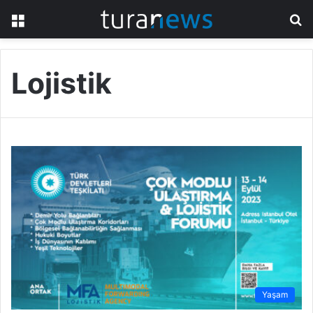
Menü
A
y
...
Lojistik
Yaşam