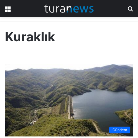
Menü
A
y
...
Kuraklık
Gündem