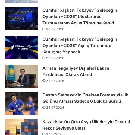
Cumhurbaşkanı Tokayev “Geleceğin
Oyunları – 2026” Uluslararası
Turnuvasının Açılış Törenine Katıldı
30.07.2026
Cumhurbaşkanı Tokayev “Geleceğin
Oyunları – 2026” Açılış Töreninde
Konuşma Yapacak
29.07.2026
Arman İsagaliyev Dışişleri Bakan
Yardımcısı Olarak Atandı
29.07.2026
Dastan Satpayev’in Chelsea Formasıyla İlk
Golünü Atması Sadece 6 Dakika Sürdü
28.07.2026
Kazakistan’ın Orta Asya Ülkeleriyle Ticareti
Rekor Seviyeye Ulaştı
27.07.2026