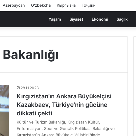
Azərbaycan
Oʻzbekcha
Кыргызча
Тоҷикӣ
Yaşam
Siyaset
Ekonomi
Sağlık
 Bakanlığı
28.11.2023
Kırgızistan’ın Ankara Büyükelçisi
Kazakbaev, Türkiye’nin gücüne
dikkati çekti
Kültür ve Turizm Bakanlığı, Kırgızistan Kültür,
Enformasyon, Spor ve Gençlik Politikası Bakanlığı ve
Kırgızistan’ın Ankara Büyükelçiliği işbirliğinde