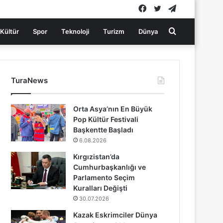
Facebook
Twitter
Telegram
Arama
Kültür
Spor
Teknoloji
Turizm
Dünya
yap
TuraNews
...
Orta Asya’nın En Büyük
Pop Kültür Festivali
Başkentte Başladı
6.08.2026
Kırgızistan’da
Cumhurbaşkanlığı ve
Parlamento Seçim
Kuralları Değişti
30.07.2026
Kazak Eskrimciler Dünya