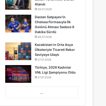
Atandı
29.07.2026
Dastan Satpayev’in
Chelsea Formasıyla İlk
Golünü Atması Sadece 6
Dakika Sürdü
28.07.2026
Kazakistan’ın Orta Asya
Ülkeleriyle Ticareti Rekor
Seviyeye Ulaştı
27.07.2026
Türkiye, 2026 Kadınlar
VNL Ligi Şampiyonu Oldu
27.07.2026
...