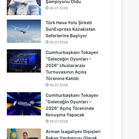
Şampiyonu Oldu
30.07.2026
Türk Hava Yolu Şirketi
SunExpress Kazakistan
Seferlerine Başlıyor
30.07.2026
Cumhurbaşkanı Tokayev
“Geleceğin Oyunları –
2026” Uluslararası
Turnuvasının Açılış
Törenine Katıldı
30.07.2026
Cumhurbaşkanı Tokayev
“Geleceğin Oyunları –
2026” Açılış Töreninde
Konuşma Yapacak
29.07.2026
Arman İsagaliyev Dışişleri
Bakan Yardımcısı Olarak