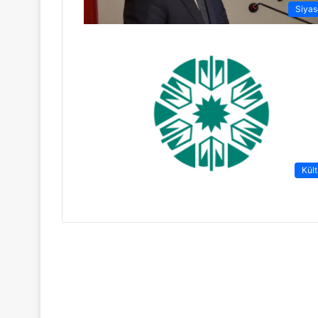
Siyas
Kült