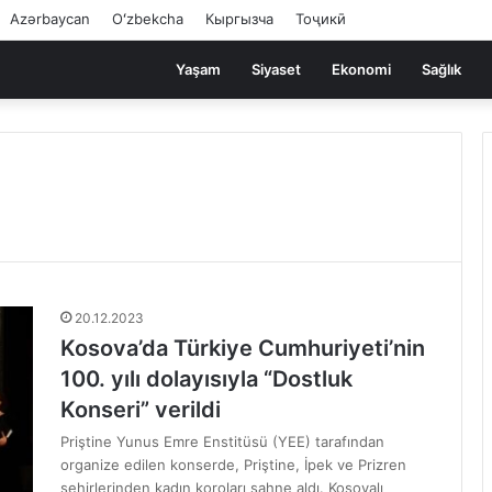
Azərbaycan
Oʻzbekcha
Кыргызча
Тоҷикӣ
Yaşam
Siyaset
Ekonomi
Sağlık
20.12.2023
Kosova’da Türkiye Cumhuriyeti’nin
100. yılı dolayısıyla “Dostluk
Konseri” verildi
Priştine Yunus Emre Enstitüsü (YEE) tarafından
organize edilen konserde, Priştine, İpek ve Prizren
şehirlerinden kadın koroları sahne aldı. Kosovalı