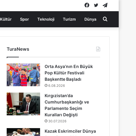
Facebook
Twitter
Telegram
Arama
Kültür
Spor
Teknoloji
Turizm
Dünya
yap
TuraNews
...
Orta Asya’nın En Büyük
Pop Kültür Festivali
Başkentte Başladı
6.08.2026
Kırgızistan’da
Cumhurbaşkanlığı ve
Parlamento Seçim
Kuralları Değişti
30.07.2026
Kazak Eskrimciler Dünya