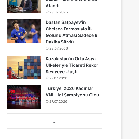
Atandı
29.07.2026
Dastan Satpayev’in
Chelsea Formasıyla İlk
Golünü Atması Sadece 6
Dakika Sürdü
28.07.2026
Kazakistan’ın Orta Asya
Ülkeleriyle Ticareti Rekor
Seviyeye Ulaştı
27.07.2026
Türkiye, 2026 Kadınlar
VNL Ligi Şampiyonu Oldu
27.07.2026
...