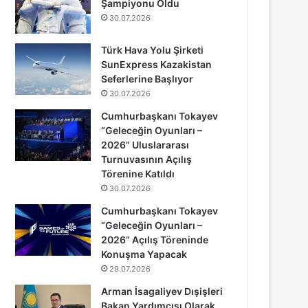
Şampiyonu Oldu
30.07.2026
Türk Hava Yolu Şirketi
SunExpress Kazakistan
Seferlerine Başlıyor
30.07.2026
Cumhurbaşkanı Tokayev
“Geleceğin Oyunları –
2026” Uluslararası
Turnuvasının Açılış
Törenine Katıldı
30.07.2026
Cumhurbaşkanı Tokayev
“Geleceğin Oyunları –
2026” Açılış Töreninde
Konuşma Yapacak
29.07.2026
Arman İsagaliyev Dışişleri
Bakan Yardımcısı Olarak