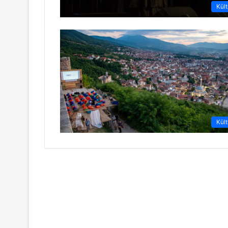
Kült
Kült