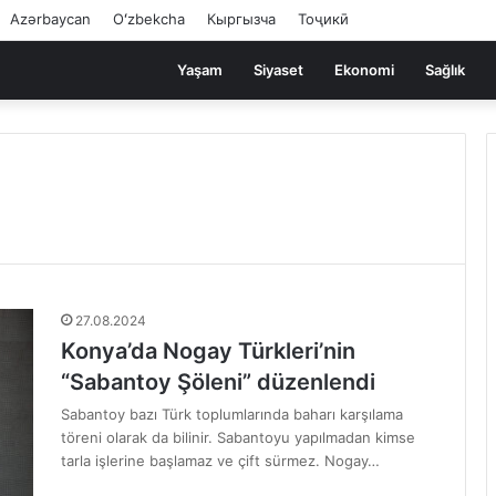
Azərbaycan
Oʻzbekcha
Кыргызча
Тоҷикӣ
Yaşam
Siyaset
Ekonomi
Sağlık
27.08.2024
Konya’da Nogay Türkleri’nin
“Sabantoy Şöleni” düzenlendi
Sabantoy bazı Türk toplumlarında baharı karşılama
töreni olarak da bilinir. Sabantoyu yapılmadan kimse
tarla işlerine başlamaz ve çift sürmez. Nogay…