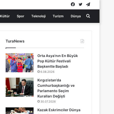
Facebook
Twitter
Telegram
Arama
Kültür
Spor
Teknoloji
Turizm
Dünya
yap
TuraNews
...
Orta Asya’nın En Büyük
Pop Kültür Festivali
Başkentte Başladı
6.08.2026
Kırgızistan’da
Cumhurbaşkanlığı ve
Parlamento Seçim
Kuralları Değişti
30.07.2026
Kazak Eskrimciler Dünya