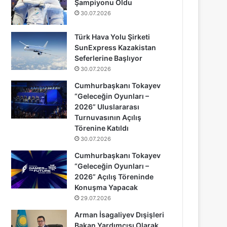
Şampiyonu Oldu
30.07.2026
Türk Hava Yolu Şirketi
SunExpress Kazakistan
Seferlerine Başlıyor
30.07.2026
Cumhurbaşkanı Tokayev
“Geleceğin Oyunları –
2026” Uluslararası
Turnuvasının Açılış
Törenine Katıldı
30.07.2026
Cumhurbaşkanı Tokayev
“Geleceğin Oyunları –
2026” Açılış Töreninde
Konuşma Yapacak
29.07.2026
Arman İsagaliyev Dışişleri
Bakan Yardımcısı Olarak