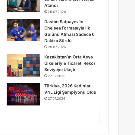
Atandı
29.07.2026
Dastan Satpayev’in
Chelsea Formasıyla İlk
Golünü Atması Sadece 6
Dakika Sürdü
28.07.2026
Kazakistan’ın Orta Asya
Ülkeleriyle Ticareti Rekor
Seviyeye Ulaştı
27.07.2026
Türkiye, 2026 Kadınlar
VNL Ligi Şampiyonu Oldu
27.07.2026
...