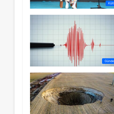
Kült
Günd