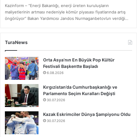
Kazinform – “Enerji Bakanlığı, enerji üreten kuruluşların
maliyetlerinin artması nedeniyle kömür piyasası fiyatlarında artış
öngörüyor” Bakan Yardımcısı Jandos Nurmaganbetov’un verdiği…
TuraNews
Orta Asya’nın En Büyük Pop Kültür
Festivali Başkentte Başladı
6.08.2026
Kırgızistan’da Cumhurbaşkanlığı ve
Parlamento Seçim Kuralları Değişti
30.07.2026
Kazak Eskrimciler Dünya Şampiyonu Oldu
30.07.2026