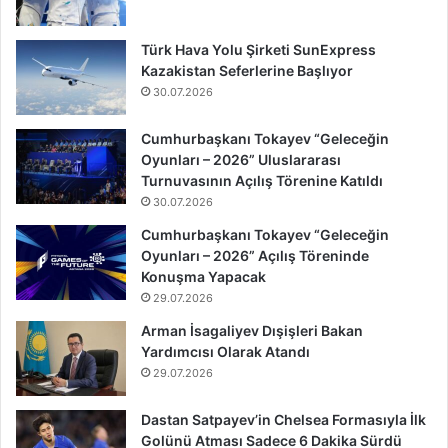
Türk Hava Yolu Şirketi SunExpress
Kazakistan Seferlerine Başlıyor
30.07.2026
Cumhurbaşkanı Tokayev “Geleceğin
Oyunları – 2026” Uluslararası
Turnuvasının Açılış Törenine Katıldı
30.07.2026
Cumhurbaşkanı Tokayev “Geleceğin
Oyunları – 2026” Açılış Töreninde
Konuşma Yapacak
29.07.2026
Arman İsagaliyev Dışişleri Bakan
Yardımcısı Olarak Atandı
29.07.2026
Dastan Satpayev’in Chelsea Formasıyla İlk
Golünü Atması Sadece 6 Dakika Sürdü